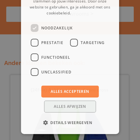
stemmen op jouw interesses. Door onze
website te gebruiken, ga je akkoord met ons
Onze showrooms >
cookiebeleid.
Lees verder
NOODZAKELIJK
PRESTATIE
TARGETING
FUNCTIONEEL
Andere klanten bekeken ook:
UNCLASSIFIED
(24F4a) Achter spatbord mini cross
ALLES ACCEPTEREN
ALLES AFWIJZEN
DETAILS WEERGEVEN