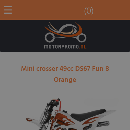
☰
(0)
Mini crosser 49cc DS67 Fun 8
Orange