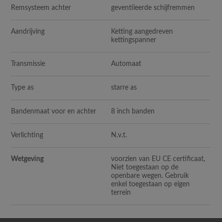
Remsysteem achter
geventileerde schijfremmen
Aandrijving
Ketting aangedreven
kettingspanner
Transmissie
Automaat
Type as
starre as
Bandenmaat voor en achter
8 inch banden
Verlichting
N.v.t.
Wetgeving
voorzien van EU CE certificaat,
Niet toegestaan op de
openbare wegen. Gebruik
enkel toegestaan op eigen
terrein