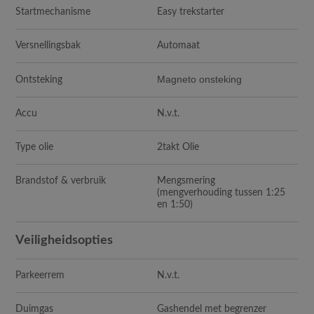
Startmechanisme
Easy trekstarter
Versnellingsbak
Automaat
Magneto onsteking
Ontsteking
Accu
N.v.t.
Type olie
2takt Olie
Brandstof & verbruik
Mengsmering
(mengverhouding tussen 1:25
en 1:50)
Veiligheidsopties
Parkeerrem
N.v.t.
Duimgas
Gashendel met begrenzer