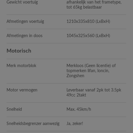
Gewicht voertuig
afhankelijk van het frametype,
tot 65kg belastbaar
Afmetingen voertuig
1210x335x810
(LxBxH)
Afmetingen in doos
1045x325x560
(LxBxH)
Motorisch
Merk motorblok
Merkloos (Geen licentie) of
topmerken lifan, loncin,
Zongshen
Motor vermogen
Leverbaar vanaf 2pk tot 3.5pk
49cc 2takt
Snelheid
Max. 45km/h
Snelheidsbegrenzer aanwezig
Ja, zeker!