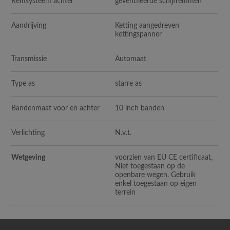
Remsysteem achter
geventileerde schijfremmen
Aandrijving
Ketting aangedreven
kettingspanner
Transmissie
Automaat
Type as
starre as
Bandenmaat voor en achter
10 inch banden
Verlichting
N.v.t.
Wetgeving
voorzien van EU CE certificaat,
Niet toegestaan op de
openbare wegen. Gebruik
enkel toegestaan op eigen
terrein