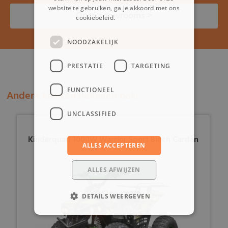
website te gebruiken, ga je akkoord met ons
Onze showrooms >
cookiebeleid.
Lees verder
NOODZAKELIJK
PRESTATIE
TARGETING
FUNCTIONEEL
Andere klanten bekeken ook:
UNCLASSIFIED
Kinderquad 1000W Warrior Sport 8inch Cardan
ALLES ACCEPTEREN
ALLES AFWIJZEN
DETAILS WEERGEVEN