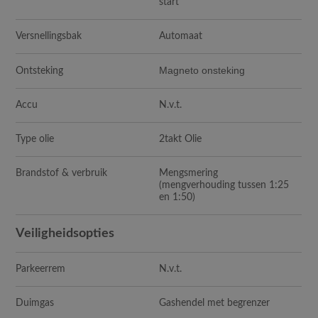
start
Versnellingsbak
Automaat
Magneto onsteking
Ontsteking
Accu
N.v.t.
Type olie
2takt Olie
Brandstof & verbruik
Mengsmering
(mengverhouding tussen 1:25
en 1:50)
Veiligheidsopties
Parkeerrem
N.v.t.
Duimgas
Gashendel met begrenzer