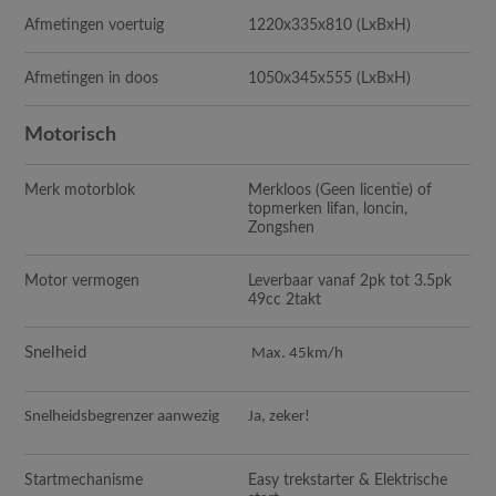
Afmetingen voertuig
1220x335x810
(LxBxH)
Afmetingen in doos
1050x345x555
(LxBxH)
Motorisch
Merk motorblok
Merkloos (Geen licentie) of
topmerken lifan, loncin,
Zongshen
Motor vermogen
Leverbaar vanaf 2pk tot 3.5pk
49cc 2takt
Snelheid
Max. 45km/h
Snelheidsbegrenzer aanwezig
Ja, zeker!
Startmechanisme
Easy trekstarter & Elektrische