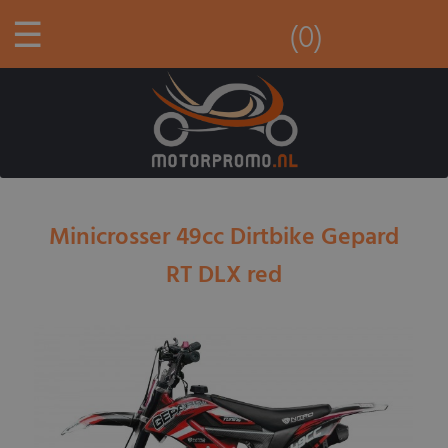
☰
(0)
Minicrosser 49cc Dirtbike Gepard
RT DLX red