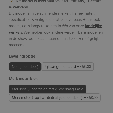
Dit model is leverbaar va. 349,- tot 449,- Gestart
& werkend.
Dit model is in verschillende merken, frame-maten,
specificaties & veiligheidsopties leverbaar. Het is ook
mogelijk om langs te komen in één van onze
landelijke
winkels
. We hebben ook andere vergelijkbare modellen
in de showroom klaar staan om uit te kiezen of gelijk
meenemen.
Leveringsoptie
Nee (in de doos)
Rijklaar gemonteerd + €50.00
Merk motorblok
Merkloos (Onderdelen matig leverbaar) Basic
Merk motor (Top kwaliteit: altijd onderdelen) + €50.00