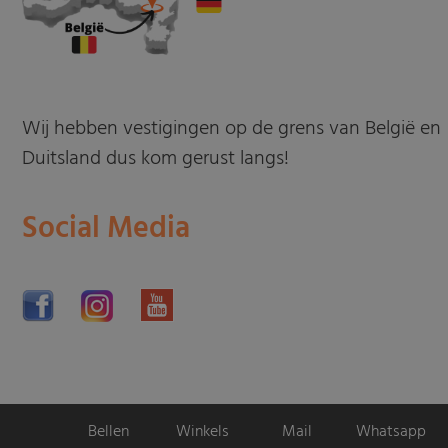
Wij hebben vestigingen op de grens van België en
Duitsland dus kom gerust langs!
Social Media
Bellen
Winkels
Mail
Whatsapp
Motorpromo.nl door
ProShops