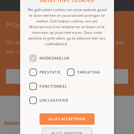
We gebruiken cookies om onze website goed
te laten werken en jouw bezoek prettiger te
maken. Ook helpen cookies ons om
Proefrit maken?
Motorpromo.nl te verbeteren en beter af te
stemmen op jouw interesses. Door onze
website te gebruiken, ga je akkoord met ons
Wil je graag een proefrit maken? Kom dan naar
cookiebeleid.
Lees verder
een van onze showrooms.
NOODZAKELIJK
PRESTATIE
TARGETING
Onze showrooms >
FUNCTIONEEL
UNCLASSIFIED
ALLES ACCEPTEREN
Andere klanten bekeken ook:
ALLES AFWIJZEN