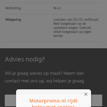
Verlichting
N.v.t.
Wetgeving
voorzien van EU CE certificaat,
Niet toegestaan op de
openbare wegen. Gebruik
enkel toegestaan op eigen
terrein
Advies nodig?
Wil je graag advies op maat? Neem dan
contact met ons op, wij helpen je graag.
×
Bel mij terug >
Motorpromo.nl rijdt
beter met cookies