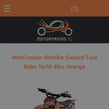
☰
(0)
MiniCrosser dirtbike Gepard Turo
Rider 10/10 49cc Orange