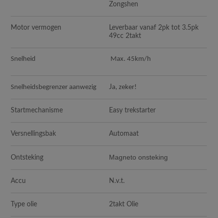
Zongshen
Motor vermogen
Leverbaar vanaf 2pk tot 3.5pk
49cc 2takt
Snelheid
Max. 45km/h
Snelheidsbegrenzer aanwezig
J
a, zeker!
Startmechanisme
Easy trekstarter
Versnellingsbak
Automaat
Magneto onsteking
Ontsteking
Accu
N.v.t.
Type olie
2takt Olie