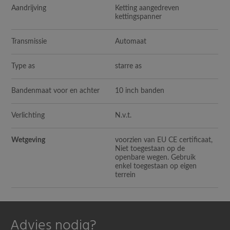
Aandrijving
Ketting aangedreven
kettingspanner
Transmissie
Automaat
Type as
starre as
Bandenmaat voor en achter
10 inch banden
Verlichting
N.v.t.
Wetgeving
voorzien van EU CE certificaat,
Niet toegestaan op de
openbare wegen. Gebruik
enkel toegestaan op eigen
terrein
Advies nodig?