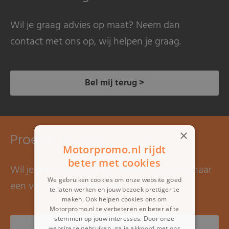
Wil je graag advies op maat? Neem dan
contact met ons op, wij helpen je graag.
Bel mij terug >
×
Proefrit maken?
Motorpromo.nl rijdt
beter met cookies
Wil je graag een proefrit maken? Kom dan naar
We gebruiken cookies om onze website goed
een van onze showrooms.
te laten werken en jouw bezoek prettiger te
maken. Ook helpen cookies ons om
Motorpromo.nl te verbeteren en beter af te
stemmen op jouw interesses. Door onze
Onze showrooms >
website te gebruiken, ga je akkoord met ons