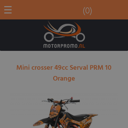
☰
(0)
Mini crosser 49cc Serval PRM 10
Orange