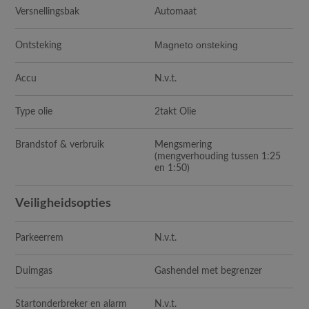
Versnellingsbak
Automaat
Magneto onsteking
Ontsteking
Accu
N.v.t.
Type olie
2takt Olie
Brandstof & verbruik
Mengsmering
(mengverhouding tussen 1:25
en 1:50)
Veiligheidsopties
Parkeerrem
N.v.t.
Duimgas
Gashendel met begrenzer
Startonderbreker en alarm
N.v.t.