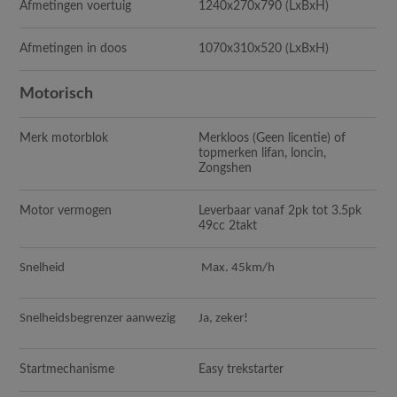
Afmetingen voertuig
1240x270x790
(LxBxH)
Afmetingen in doos
1070x310x520
(LxBxH)
Motorisch
Merk motorblok
Merkloos (Geen licentie) of
topmerken lifan, loncin,
Zongshen
Motor vermogen
Leverbaar vanaf 2pk tot 3.5pk
49cc 2takt
Snelheid
Max. 45km/h
Snelheidsbegrenzer aanwezig
Ja, zeker!
Startmechanisme
Easy trekstarter