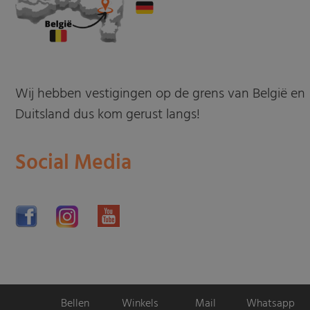
Wij hebben vestigingen op de grens van België en
Duitsland dus kom gerust langs!
Social Media
Bellen
Winkels
Mail
Whatsapp
Motorpromo.nl door
ProShops