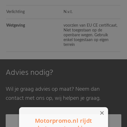
Verlichting
N.v.t.
Wetgeving
voorzien van EU CE certificaat,
Niet toegestaan op de
openbare wegen. Gebruik
enkel toegestaan op eigen
terrein
Advies nodig?
Wil je graag advies op maat? Neem dan
contact met ons op, wij helpen je graag.
×
Motorpromo.nl rijdt
Bel mij terug >