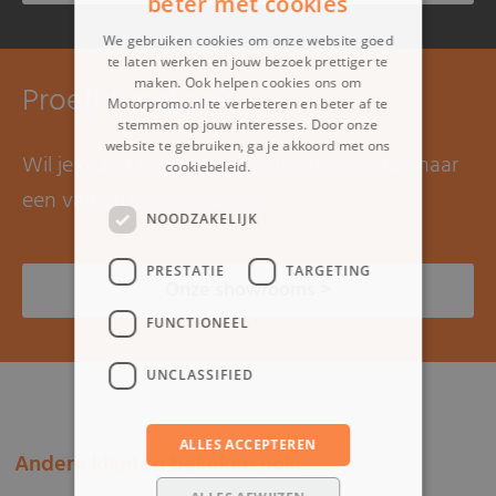
beter met cookies
We gebruiken cookies om onze website goed
te laten werken en jouw bezoek prettiger te
maken. Ook helpen cookies ons om
Proefrit maken?
Motorpromo.nl te verbeteren en beter af te
stemmen op jouw interesses. Door onze
website te gebruiken, ga je akkoord met ons
Wil je graag een proefrit maken? Kom dan naar
cookiebeleid.
Lees verder
een van onze showrooms.
NOODZAKELIJK
PRESTATIE
TARGETING
Onze showrooms >
FUNCTIONEEL
UNCLASSIFIED
ALLES ACCEPTEREN
Andere klanten bekeken ook: