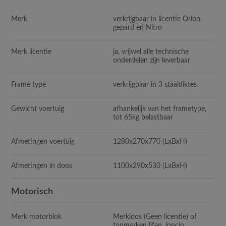
Merk
verkrijgbaar in licentie Orion,
gepard en Nitro
Merk licentie
ja, vrijwel alle technische
onderdelen zijn leverbaar
Frame type
verkrijgbaar in 3 staaldiktes
Gewicht voertuig
afhankelijk van het frametype,
tot 65kg belastbaar
Afmetingen voertuig
1280x270x770
(LxBxH)
Afmetingen in doos
1100x290x530
(LxBxH)
Motorisch
Merk motorblok
Merkloos (Geen licentie) of
topmerken lifan, loncin,