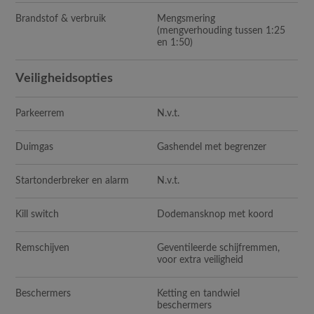
Brandstof & verbruik
Mengsmering
(mengverhouding tussen 1:25
en 1:50)
Veiligheidsopties
Parkeerrem
N.v.t.
Duimgas
Gashendel met begrenzer
Startonderbreker en alarm
N.v.t.
Kill switch
Dodemansknop met koord
Remschijven
Geventileerde schijfremmen,
voor extra veiligheid
Beschermers
Ketting en tandwiel
beschermers