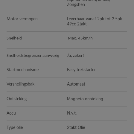
Zongshen
Motor vermogen
Leverbaar vanaf 2pk tot 3.5pk
49cc 2takt
Snelheid
Max. 45km/h
Snelheidsbegrenzer aanwezig
J
a, zeker!
Startmechanisme
Easy trekstarter
Versnellingsbak
Automaat
Magneto onsteking
Ontsteking
Accu
N.v.t.
Type olie
2takt Olie