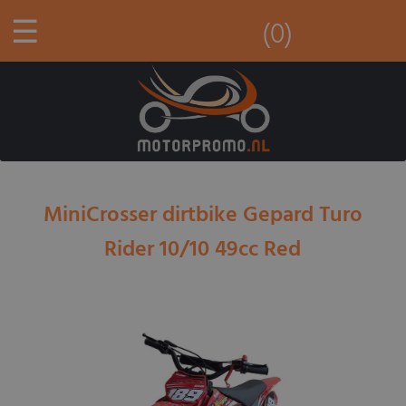
☰
(0)
MiniCrosser dirtbike Gepard Turo
Rider 10/10 49cc Red