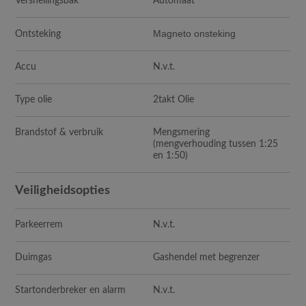
Versnellingsbak
Automaat
Magneto onsteking
Ontsteking
Accu
N.v.t.
Type olie
2takt Olie
Brandstof & verbruik
Mengsmering
(mengverhouding tussen 1:25
en 1:50)
Veiligheidsopties
Parkeerrem
N.v.t.
Duimgas
Gashendel met begrenzer
Startonderbreker en alarm
N.v.t.