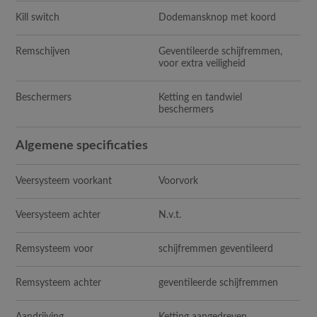
Kill switch
Dodemansknop met koord
Remschijven
Geventileerde schijfremmen,
voor extra veiligheid
Beschermers
Ketting en tandwiel
beschermers
Algemene specificaties
Veersysteem voorkant
Voorvork
Veersysteem achter
N.v.t.
Remsysteem voor
schijfremmen geventileerd
Remsysteem achter
geventileerde schijfremmen
Aandrijving
Ketting aangedreven