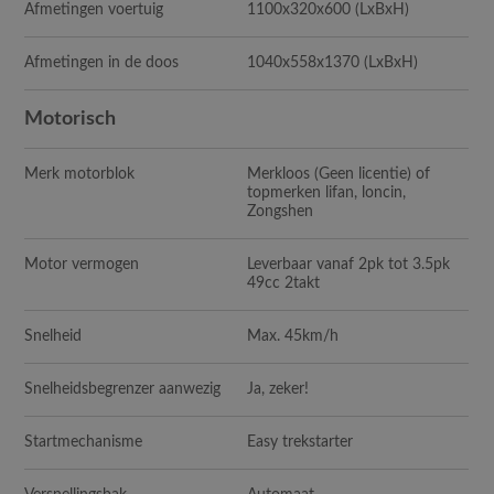
Afmetingen voertuig
1100x320x600
(LxBxH)
Afmetingen in de doos
1040x558x1370 (LxBxH)
Motorisch
Merk motorblok
Merkloos (Geen licentie) of
topmerken lifan, loncin,
Zongshen
Motor vermogen
Leverbaar vanaf 2pk tot 3.5pk
49cc 2takt
Snelheid
Max. 45km/h
Snelheidsbegrenzer aanwezig
Ja, zeker!
Startmechanisme
Easy trekstarter