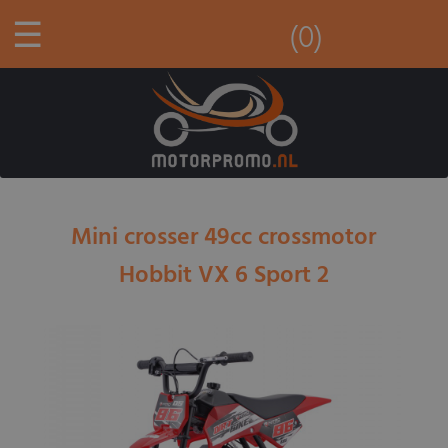
☰
(0)
Mini crosser 49cc crossmotor
Hobbit VX 6 Sport 2