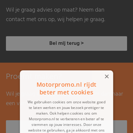
Wil je graag advies op maat? Neem dan
contact met ons op, wij helpen je graag.
Bel mij terug >
Proefrit maken?
×
Motorpromo.nl rijdt
beter met cookies
Wil je graag een proefrit maken? Kom dan naar
een van onze showrooms.
We gebruiken cookies om onze website goed
te laten werken en jouw bezoek prettiger te
maken. Ook helpen cookies ons om
Motorpromo.nl te verbeteren en beter af te
stemmen op jouw interesses. Door onze
Onze showrooms >
website te gebruiken, ga je akkoord met ons