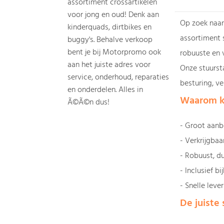
assortiment crossartikelen
voor jong en oud! Denk aan
Op zoek naar
kinderquads, dirtbikes en
assortiment 
buggy's. Behalve verkoop
bent je bij Motorpromo ook
robuuste en v
aan het juiste adres voor
Onze stuurst
service, onderhoud, reparaties
besturing, vei
en onderdelen. Alles in
Waarom k
Ã©Ã©n dus!
- Groot aanb
- Verkrijgbaa
- Robuust, d
- Inclusief 
- Snelle leve
De juiste