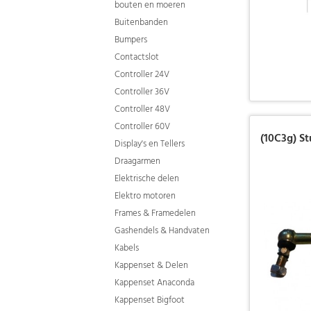
bouten en moeren
Buitenbanden
Bumpers
Contactslot
Controller 24V
Controller 36V
Controller 48V
Controller 60V
(10C3g) St
Display's en Tellers
Draagarmen
Elektrische delen
Elektro motoren
Frames & Framedelen
Gashendels & Handvaten
Kabels
Kappenset & Delen
Kappenset Anaconda
Kappenset Bigfoot