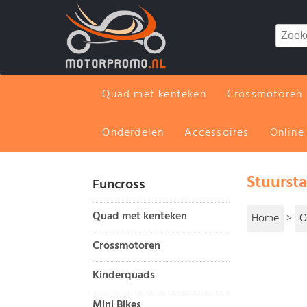
Quad met kenteken
Crossmotoren
Onderdelen
Accessoires
Online
Stuurst
Funcross
Quad met kenteken
Home
>
O
Crossmotoren
Kinderquads
Mini Bikes