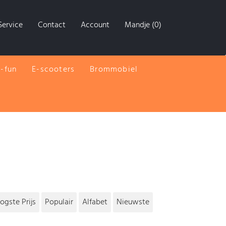
Service
Contact
Account
Mandje (0)
E-fun
E-scooters
Brommobiel
ogste Prijs
Populair
Alfabet
Nieuwste