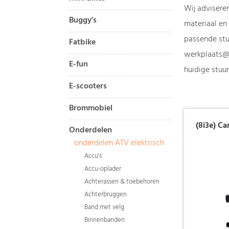
Wij adviseren
Buggy's
materiaal en 
passende stu
Fatbike
werkplaats@
E-fun
huidige stuur
E-scooters
Brommobiel
(8i3e) Ca
Onderdelen
onderdelen ATV elektrisch
Accu's
Accu-oplader
Achterassen & toebehoren
Achterbruggen
Band met velg
Binnenbanden