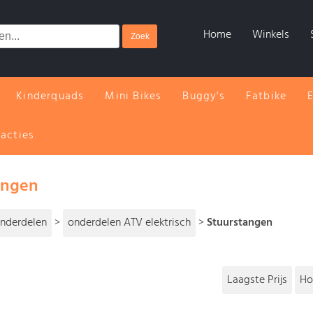
Home
Winkels
Kinderquads
Mini Bikes
Buggy's
Fatbike
 acties
angen
nderdelen
>
onderdelen ATV elektrisch
>
Stuurstangen
Laagste Prijs
Ho