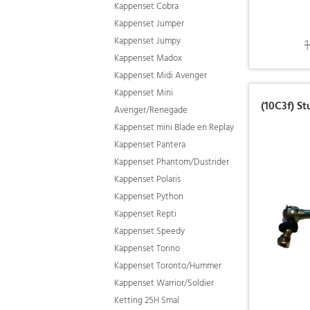
Kappenset Cobra
Kappenset Jumper
Kappenset Jumpy
Kappenset Madox
Kappenset Midi Avenger
Kappenset Mini
(10C3f) St
Avenger/Renegade
Kappenset mini Blade en Replay
Kappenset Pantera
Kappenset Phantom/Dustrider
Kappenset Polaris
Kappenset Python
Kappenset Repti
Kappenset Speedy
Kappenset Torino
Kappenset Toronto/Hummer
Kappenset Warrior/Soldier
Ketting 25H Smal