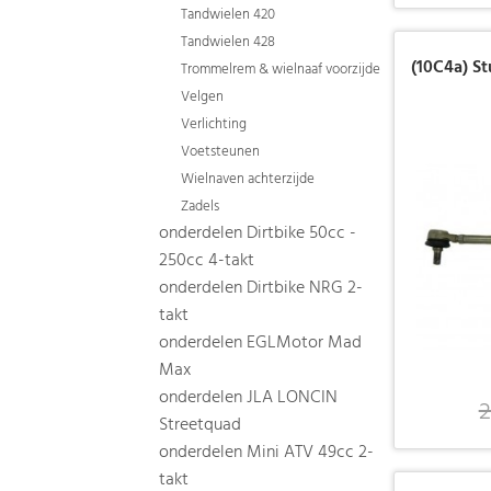
Tandwielen 420
Tandwielen 428
(10C4a) St
Trommelrem & wielnaaf voorzijde
Velgen
Verlichting
Voetsteunen
Wielnaven achterzijde
Zadels
onderdelen Dirtbike 50cc -
250cc 4-takt
onderdelen Dirtbike NRG 2-
takt
onderdelen EGLMotor Mad
Max
onderdelen JLA LONCIN
2
Streetquad
onderdelen Mini ATV 49cc 2-
takt