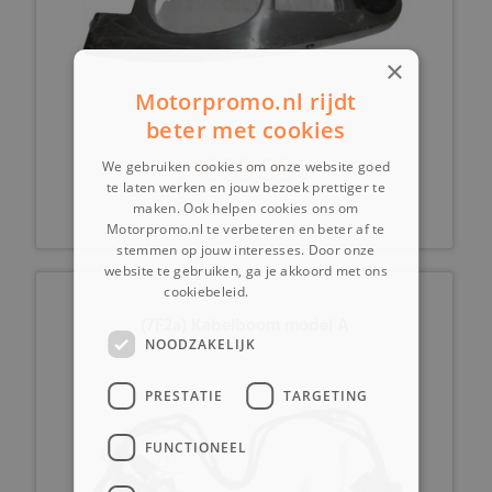
×
Motorpromo.nl rijdt
beter met cookies
€ 59,99
We gebruiken cookies om onze website goed
te laten werken en jouw bezoek prettiger te
maken. Ook helpen cookies ons om
Motorpromo.nl te verbeteren en beter af te
stemmen op jouw interesses. Door onze
website te gebruiken, ga je akkoord met ons
cookiebeleid.
Lees verder
(7F2a) Kabelboom model A
NOODZAKELIJK
PRESTATIE
TARGETING
FUNCTIONEEL