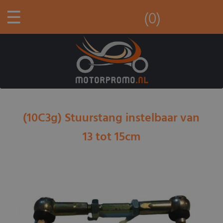
☰
(0)
(10C3g) Stuurstang instelbaar van
13 tot 15cm