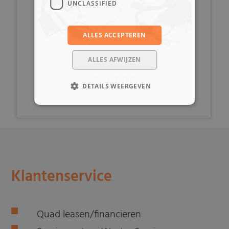
UNCLASSIFIED
ALLES ACCEPTEREN
ALLES AFWIJZEN
€ 34,99
DETAILS WEERGEVEN
Klantenservice
Quad leasen/financieren