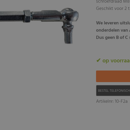
schroefdraad M8
Geschikt voor 2 t
We leveren uits
onderdelen van A
Dus geen B of C s
✔ op voorra
BESTEL TELEFONISC
Artikelnr: 10-F2a