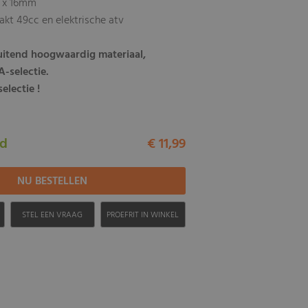
 x 16mm
akt 49cc en elektrische atv
luitend hoogwaardig materiaal,
-selectie.
electie !
ad
€ 11,99
H
STEL EEN VRAAG
PROEFRIT IN WINKEL