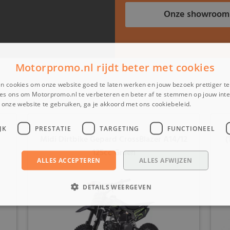
Onze showroom
Motorpromo.nl rijdt beter met cookies
n cookies om onze website goed te laten werken en jouw bezoek prettiger t
es ons om Motorpromo.nl te verbeteren en beter af te stemmen op jouw int
onze website te gebruiken, ga je akkoord met ons cookiebeleid.
Lees verder
JK
PRESTATIE
TARGETING
FUNCTIONEEL
Midi Dirtbike Gepard CrossBlazer A14/12
(
125cc Green
ALLES ACCEPTEREN
ALLES AFWIJZEN
DETAILS WEERGEVEN