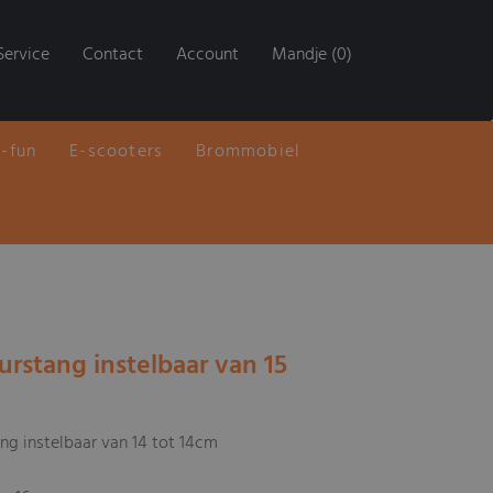
Service
Contact
Account
Mandje (0)
E-fun
E-scooters
Brommobiel
urstang instelbaar van 15
ng instelbaar van 14 tot 14cm