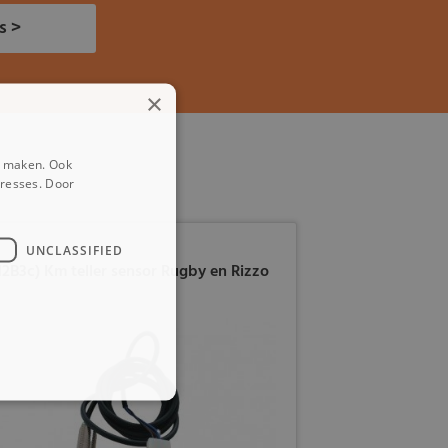
s >
×
e maken. Ook
eresses. Door
UNCLASSIFIED
12B3c) Km teller sensor Rugby en Rizzo