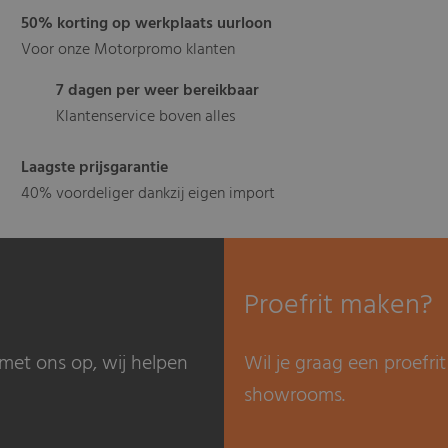
50% korting op werkplaats uurloon
Voor onze Motorpromo klanten
7 dagen per weer bereikbaar
Klantenservice boven alles
Laagste prijsgarantie
40% voordeliger dankzij eigen import
Proefrit maken?
met ons op, wij helpen
Wil je graag een proefr
showrooms.