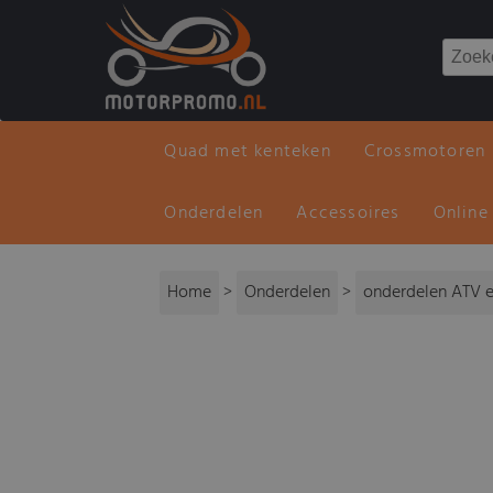
Quad met kenteken
Crossmotoren
Onderdelen
Accessoires
Online
Home
>
Onderdelen
>
onderdelen ATV e