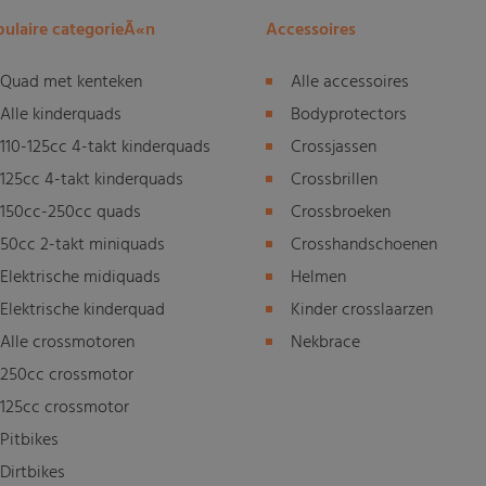
ulaire categorieÃ«n
Accessoires
Quad met kenteken
Alle accessoires
Alle kinderquads
Bodyprotectors
110-125cc 4-takt kinderquads
Crossjassen
125cc 4-takt kinderquads
Crossbrillen
150cc-250cc quads
Crossbroeken
50cc 2-takt miniquads
Crosshandschoenen
Elektrische midiquads
Helmen
Elektrische kinderquad
Kinder crosslaarzen
Alle crossmotoren
Nekbrace
250cc crossmotor
125cc crossmotor
Pitbikes
Dirtbikes