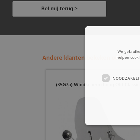
Bel mij terug >
We gebruike
Andere klanten bekeken ook:
helpen cooki
NOODZAKELI
(35G7a) Windscherm hoog Old Classic