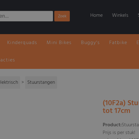
Home
Winkels
Kinderquads
Mini Bikes
Buggy's
Fatbike
 acties
lektrisch
>
Stuurstangen
(10F2a) Stu
tot 17cm
Product:
Stuursta
Prijs is per stuk!