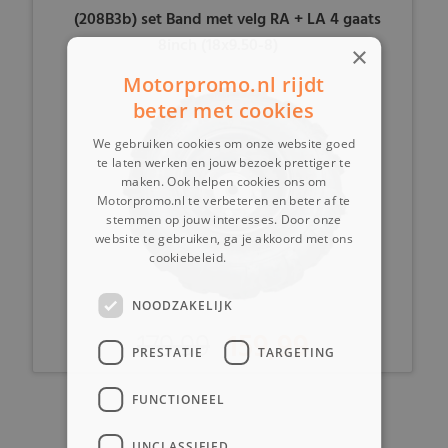
(208B3b) set Band met velg RA + LA 4 gaats
8inch (18x9.50-8)
×
Motorpromo.nl rijdt
beter met cookies
We gebruiken cookies om onze website goed
te laten werken en jouw bezoek prettiger te
maken. Ook helpen cookies ons om
Motorpromo.nl te verbeteren en beter af te
stemmen op jouw interesses. Door onze
website te gebruiken, ga je akkoord met ons
cookiebeleid.
Lees verder
NOODZAKELIJK
179,99
159,99
PRESTATIE
TARGETING
FUNCTIONEEL
-
UNCLASSIFIED