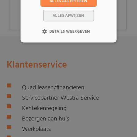
ALLES ACCEPTEREN
€ 4,99
ALLES AFWIJZEN
DETAILS WEERGEVEN
Klantenservice
Quad leasen/financieren
Servicepartner Westra Service
Kentekenregeling
Bezorgen aan huis
Werkplaats