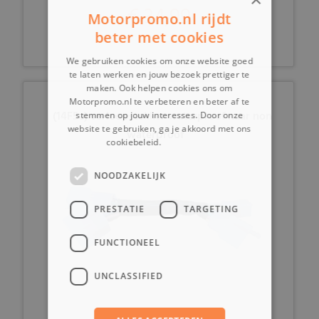
€ 34,99
Motorpromo.nl rijdt
beter met cookies
We gebruiken cookies om onze website goed
te laten werken en jouw bezoek prettiger te
maken. Ook helpen cookies ons om
Motorpromo.nl te verbeteren en beter af te
(14F5e) verloopstekker waterproof naar non
stemmen op jouw interesses. Door onze
website te gebruiken, ga je akkoord met ons
waterproof
cookiebeleid.
Lees verder
NOODZAKELIJK
PRESTATIE
TARGETING
FUNCTIONEEL
UNCLASSIFIED