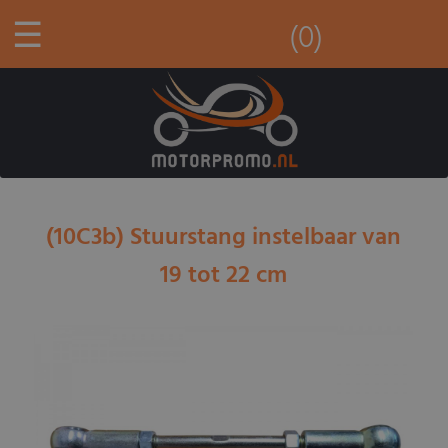
☰
(0)
(10C3b) Stuurstang instelbaar van
19 tot 22 cm