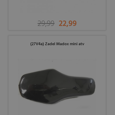
29,99
22,99
(27V4a) Zadel Madox mini atv