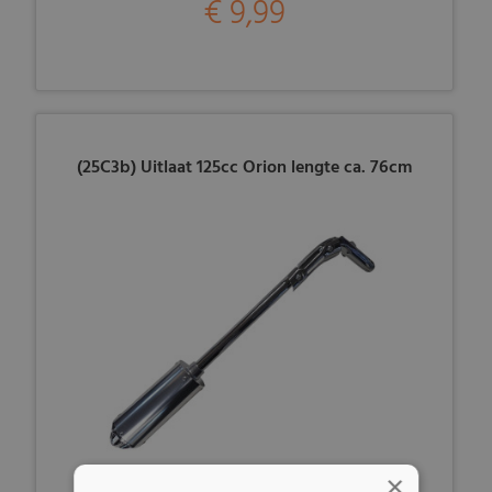
€ 9,99
(25C3b) Uitlaat 125cc Orion lengte ca. 76cm
×