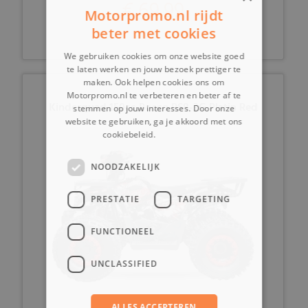
€ 69,99
Motorpromo.nl rijdt
beter met cookies
We gebruiken cookies om onze website goed
te laten werken en jouw bezoek prettiger te
maken. Ook helpen cookies ons om
Motorpromo.nl te verbeteren en beter af te
Kinderquad 150cc Rocco RS8-3G Platin Red
stemmen op jouw interesses. Door onze
website te gebruiken, ga je akkoord met ons
cookiebeleid.
Lees verder
NOODZAKELIJK
PRESTATIE
TARGETING
FUNCTIONEEL
UNCLASSIFIED
ALLES ACCEPTEREN