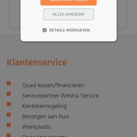
1649,-
vanaf
ALLES AFWIJZEN
DETAILS WEERGEVEN
Klantenservice
Quad leasen/financieren
Servicepartner Westra Service
Kentekenregeling
Bezorgen aan huis
Werkplaats