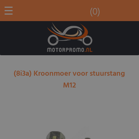
☰
(0)
(8i3a) Kroonmoer voor stuurstang
M12