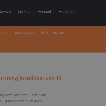
Service
Contact
Account
Mandje (0)
E-fun
E-scooters
Brommobiel
urstang instelbaar van 13
ng instelbaar van 13 tot 15cm
ni Quad elektrisch en 49cc