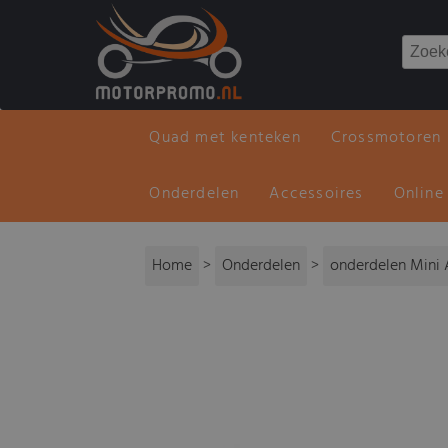
Quad met kenteken
Crossmotoren
Onderdelen
Accessoires
Online
Home
>
Onderdelen
>
onderdelen Mini 