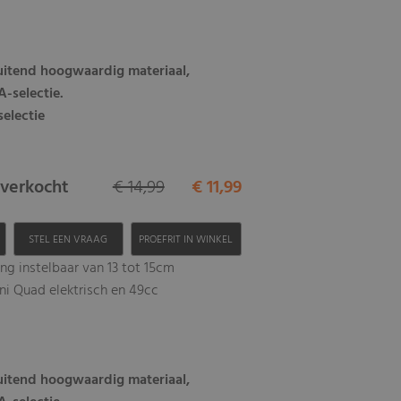
luitend hoogwaardig materiaal,
-selectie.
selectie
itverkocht
€ 14,99
€ 11,99
H
STEL EEN VRAAG
PROEFRIT IN WINKEL
ng instelbaar van 13 tot 15cm
ni Quad elektrisch en 49cc
luitend hoogwaardig materiaal,