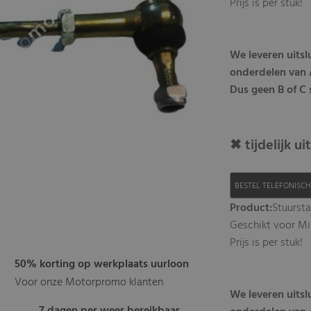
Prijs is per stuk!
We leveren uits
onderdelen van A
Dus geen B of C 
✖ tijdelijk u
BESTEL TELEFONISC
Product:
Stuursta
Geschikt voor Mi
Prijs is per stuk!
50% korting op werkplaats uurloon
Voor onze Motorpromo klanten
We leveren uits