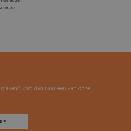
-selectie.
selectie
it maken? Kom dan naar een van onze
s >