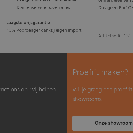
7 dagen per weer bereikbaar
onderdelen van A
Klantenservice boven alles
Dus geen B of C 
Laagste prijsgarantie
40% voordeliger dankzij eigen import
Artikelnr: 10-C3f
Proefrit maken?
met ons op, wij helpen
Wil je graag een proefr
showrooms.
Onze showroom