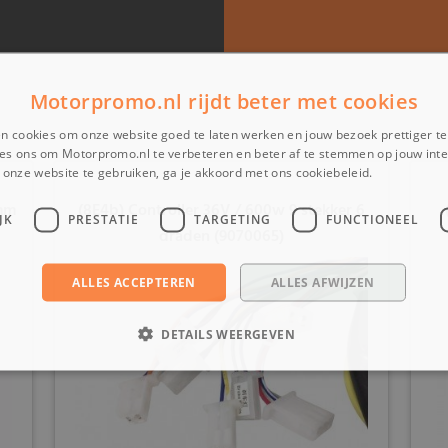
Motorpromo.nl rijdt beter met cookies
n cookies om onze website goed te laten werken en jouw bezoek prettiger t
es ons om Motorpromo.nl te verbeteren en beter af te stemmen op jouw int
onze website te gebruiken, ga je akkoord met ons cookiebeleid.
Lees verder
3mm
(8E4b) Controller 36V / 600w 9 stekker 6
JK
PRESTATIE
TARGETING
FUNCTIONEEL
draden (9070065)
ALLES ACCEPTEREN
ALLES AFWIJZEN
DETAILS WEERGEVEN