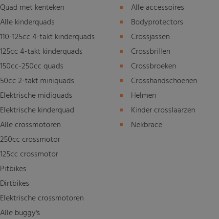
Quad met kenteken
Alle accessoires
Alle kinderquads
Bodyprotectors
110-125cc 4-takt kinderquads
Crossjassen
125cc 4-takt kinderquads
Crossbrillen
150cc-250cc quads
Crossbroeken
50cc 2-takt miniquads
Crosshandschoenen
Elektrische midiquads
Helmen
Elektrische kinderquad
Kinder crosslaarzen
Alle crossmotoren
Nekbrace
250cc crossmotor
125cc crossmotor
Pitbikes
Dirtbikes
Elektrische crossmotoren
Alle buggy's