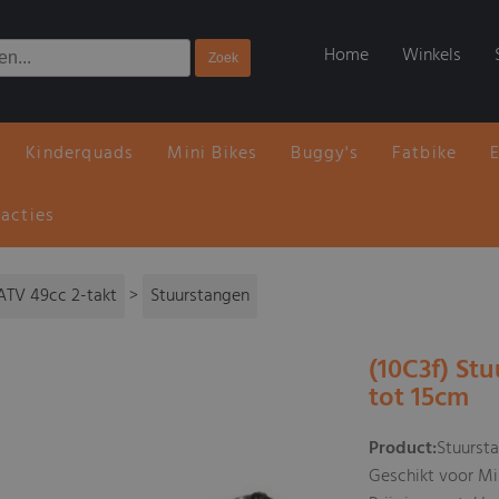
Home
Winkels
Kinderquads
Mini Bikes
Buggy's
Fatbike
 acties
ATV 49cc 2-takt
>
Stuurstangen
(10C3f) Stu
tot 15cm
Product:
Stuursta
Geschikt voor Mi