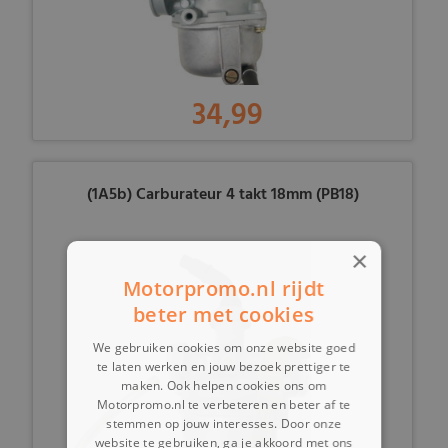
34,99
(1A5b) Carburateur 4 takt 18mm (PB18)
×
Motorpromo.nl rijdt
beter met cookies
We gebruiken cookies om onze website goed
te laten werken en jouw bezoek prettiger te
maken. Ook helpen cookies ons om
Motorpromo.nl te verbeteren en beter af te
stemmen op jouw interesses. Door onze
website te gebruiken, ga je akkoord met ons