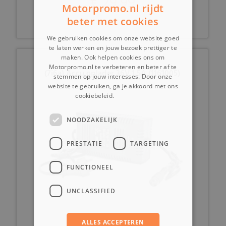
€ 29,99
Motorpromo.nl rijdt
beter met cookies
We gebruiken cookies om onze website goed
te laten werken en jouw bezoek prettiger te
maken. Ook helpen cookies ons om
Motorpromo.nl te verbeteren en beter af te
(7i6a) Accu oplader 36V 1.5A (1161005)
stemmen op jouw interesses. Door onze
website te gebruiken, ga je akkoord met ons
cookiebeleid.
Lees verder
NOODZAKELIJK
PRESTATIE
TARGETING
FUNCTIONEEL
UNCLASSIFIED
ALLES ACCEPTEREN