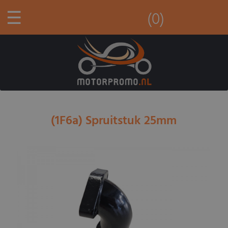
☰
(0)
(1F6a) Spruitstuk 25mm