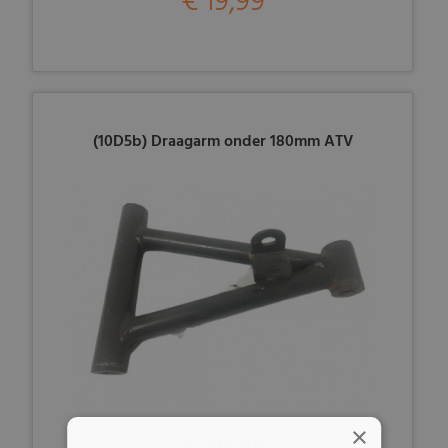
€ 19,99
(10D5b) Draagarm onder 180mm ATV
×