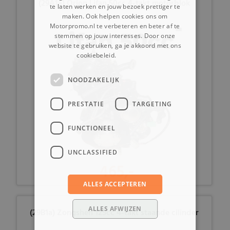
(29A1a) Orion Lifan 50cc 4-takt motorblok
te laten werken en jouw bezoek prettiger te
maken. Ook helpen cookies ons om
Motorpromo.nl te verbeteren en beter af te
stemmen op jouw interesses. Door onze
website te gebruiken, ga je akkoord met ons
cookiebeleid.
Lees verder
NOODZAKELIJK
PRESTATIE
TARGETING
FUNCTIONEEL
UNCLASSIFIED
465,-
ALLES ACCEPTEREN
ALLES AFWIJZEN
(29B1a) Zongshen 125cc 4-takt staande cilinder