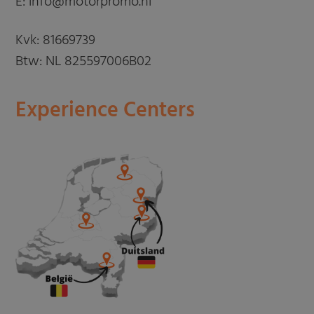
E: info@motorpromo.nl
Kvk: 81669739
Btw: NL 825597006B02
Experience Centers