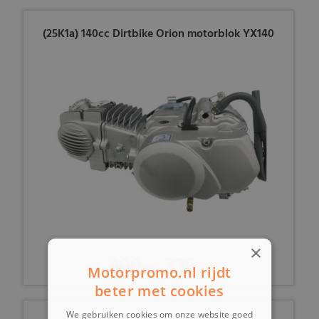
(25K1a) 140cc Dirtbike Orion motorblok YX140
×
499,-
335,-
Motorpromo.nl rijdt
beter met cookies
We gebruiken cookies om onze website goed