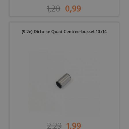
1,20
0,99
(9i2e) Dirtbike Quad Centreerbusset 10x14
2,29
1,99