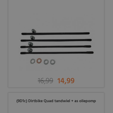
16,99
14,99
(9D1c) Dirtbike Quad tandwiel + as oliepomp