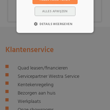
€ 9,99
ALLES AFWIJZEN
DETAILS WEERGEVEN
Klantenservice
Quad leasen/financieren
Servicepartner Westra Service
Kentekenregeling
Bezorgen aan huis
Werkplaats
Onze showrooms