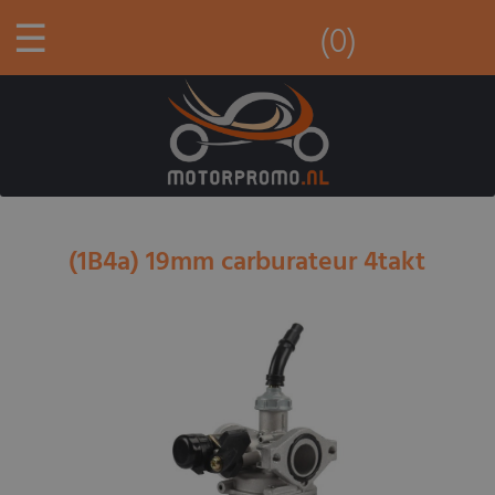
☰
(0)
(1B4a) 19mm carburateur 4takt