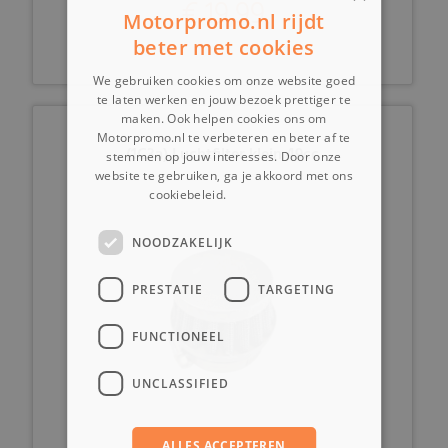
€ 19,99
Motorpromo.nl rijdt
beter met cookies
We gebruiken cookies om onze website goed
te laten werken en jouw bezoek prettiger te
maken. Ook helpen cookies ons om
Motorpromo.nl te verbeteren en beter af te
(1C3a) Luchtfilter klein 49cc
stemmen op jouw interesses. Door onze
website te gebruiken, ga je akkoord met ons
cookiebeleid.
Lees verder
NOODZAKELIJK
PRESTATIE
TARGETING
FUNCTIONEEL
UNCLASSIFIED
ALLES ACCEPTEREN