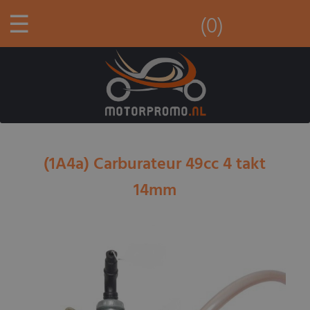
☰
(0)
(1A4a) Carburateur 49cc 4 takt
14mm