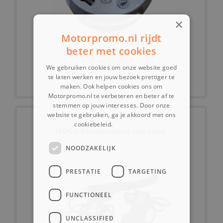
×
Motorpromo.nl rijdt
beter met cookies
€ 39,99
We gebruiken cookies om onze website goed
te laten werken en jouw bezoek prettiger te
maken. Ook helpen cookies ons om
Motorpromo.nl te verbeteren en beter af te
stemmen op jouw interesses. Door onze
website te gebruiken, ga je akkoord met ons
cookiebeleid.
Lees verder
(4D6a) Remhendelset met kabel
NOODZAKELIJK
PRESTATIE
TARGETING
FUNCTIONEEL
UNCLASSIFIED