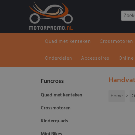
Quad met kenteken
Crossmotoren
Onderdelen
Accessoires
Online
Handvat
Funcross
Quad met kenteken
Home
>
O
Crossmotoren
Kinderquads
Mini Bikes