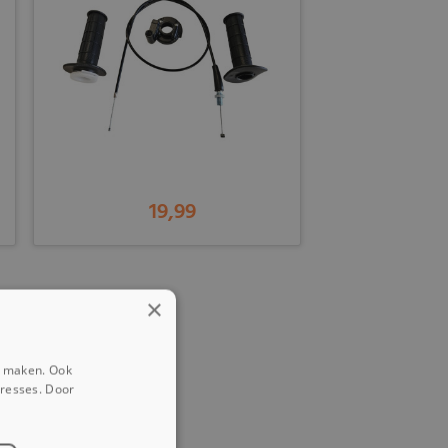
19,99
×
e maken. Ook
eresses. Door