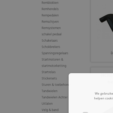
Remblokken
Remhendels
Rempedalen
Remschijven
Remsystemen
schakel pedaal
Schakelaars
Schokbrekers
1
Spanningsregelaars
Startmotoren &
startmotorketting
Startrelais
(4C3b)
Stickersets
be
Sturen & toebehoren
Tandwielen
We gebruike
Tandwielen Achter
helpen cooki
Uitlaten
Velg & band