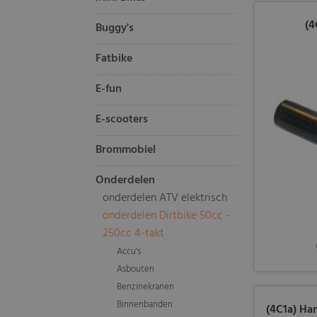
(4
Buggy's
Fatbike
E-fun
E-scooters
Brommobiel
Onderdelen
onderdelen ATV elektrisch
onderdelen Dirtbike 50cc -
250cc 4-takt
Accu's
Asbouten
Benzinekranen
Binnenbanden
(4C1a) Han