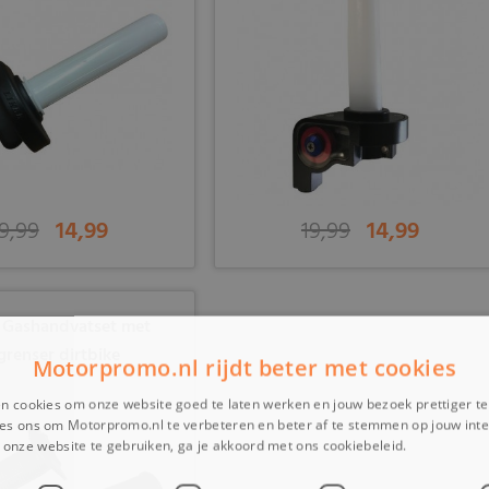
9,99
14,99
19,99
14,99
 Gashandvatset met
grenser dirtbike
Motorpromo.nl rijdt beter met cookies
n cookies om onze website goed te laten werken en jouw bezoek prettiger t
es ons om Motorpromo.nl te verbeteren en beter af te stemmen op jouw int
onze website te gebruiken, ga je akkoord met ons cookiebeleid.
Lees verder