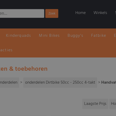
Home
Winkels
Kinderquads
Mini Bikes
Buggy's
Fatbike
 acties
en & toebehoren
nderdelen
>
onderdelen Dirtbike 50cc - 250cc 4-takt
>
Handvat
Laagste Prijs
Ho