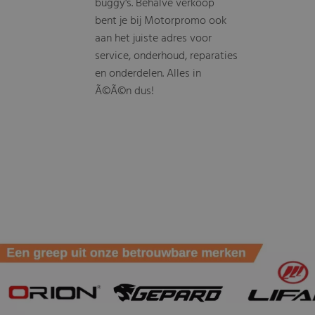
buggy's. Behalve verkoop
bent je bij Motorpromo ook
aan het juiste adres voor
service, onderhoud, reparaties
en onderdelen. Alles in
Ã©Ã©n dus!