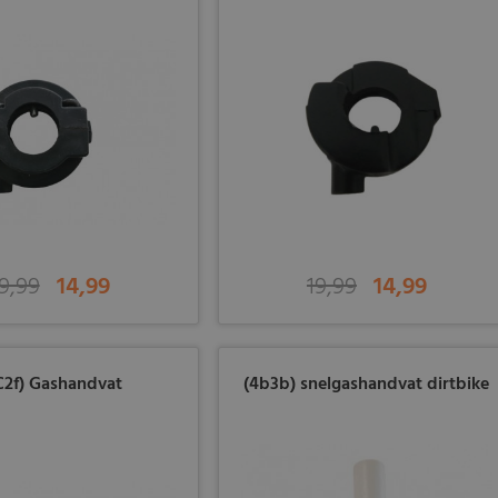
9,99
14,99
19,99
14,99
C2f) Gashandvat
(4b3b) snelgashandvat dirtbike