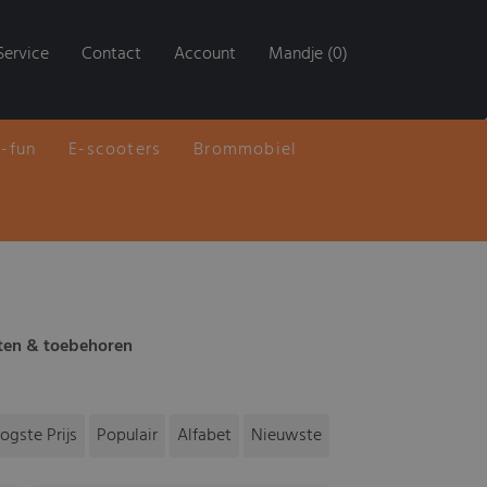
Service
Contact
Account
Mandje (0)
E-fun
E-scooters
Brommobiel
en & toebehoren
ogste Prijs
Populair
Alfabet
Nieuwste