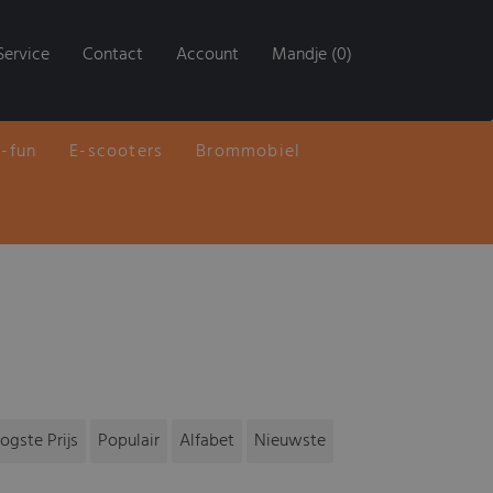
Service
Contact
Account
Mandje (0)
E-fun
E-scooters
Brommobiel
ogste Prijs
Populair
Alfabet
Nieuwste