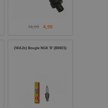
14,99
4,99
(18A2b) Bougie NGK 'R' (BR8ES)