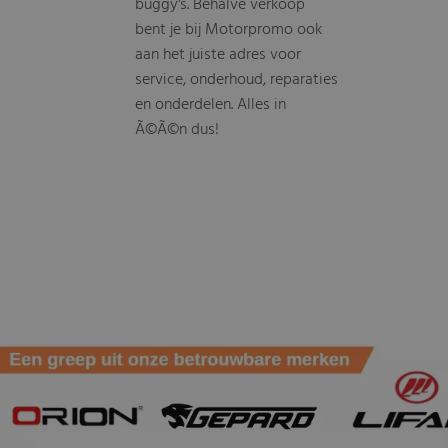
buggy's. Behalve verkoop
bent je bij Motorpromo ook
aan het juiste adres voor
service, onderhoud, reparaties
en onderdelen. Alles in
Ã©Ã©n dus!