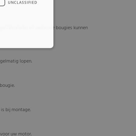
UNCLASSIFIED
el. Versleten of verkeerde bougies kunnen
egelmatig lopen.
 bougie.
is bij montage.
e voor uw motor.