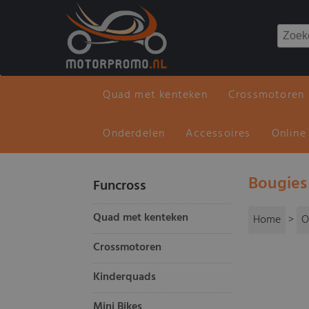
Quad met kenteken
Crossmotoren
Onderdelen
Accessoires
Online
Bougies
Funcross
Quad met kenteken
Home
>
O
Crossmotoren
Kinderquads
Mini Bikes