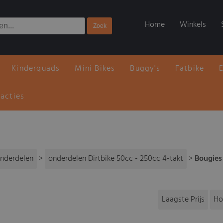
Home
Winkels
Kinderquads
Mini Bikes
Buggy's
Fatbike
 acties
nderdelen
>
onderdelen Dirtbike 50cc - 250cc 4-takt
>
Bougies
Laagste Prijs
Ho