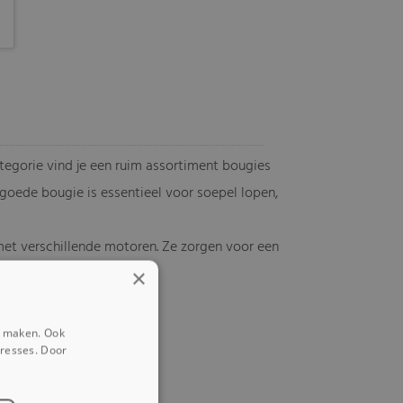
ategorie vind je een ruim assortiment bougies
goede bougie is essentieel voor soepel lopen,
met verschillende motoren. Ze zorgen voor een
×
e maken. Ook
eresses. Door