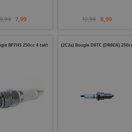
9,99
7,99
12,99
8,99
ugie BP7HS 250cc 4 takt
(2C2a) Bougie D8TC (DR8EA) 250c