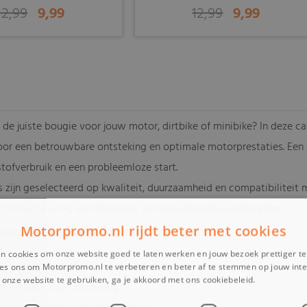
12,99
9,99
12,99
9,99
-
 de juiste bougie voor jouw motor, dirtbike of minibike? In deze c
oor een betrouwbare ontsteking en optimale motorprestaties. Een 
stofverbruik en een probleemloze start.
 zijn geselecteerd op kwaliteit, duurzaamheid en compatibiliteit 
constante vonk, wat bijdraagt aan een efficiënte verbranding.
Motorpromo.nl rijdt beter met cookies
iezen voor bougies van Motorpromo
n cookies om onze website goed te laten werken en jouw bezoek prettiger t
oor motoren, dirtbikes en minibikes
es ons om Motorpromo.nl te verbeteren en beter af te stemmen op jouw int
onze website te gebruiken, ga je akkoord met ons cookiebeleid.
Lees verder
e en krachtige ontsteking