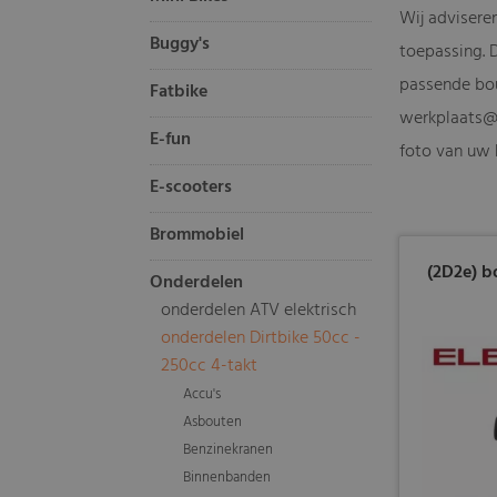
Wij adviseren
Buggy's
toepassing. 
passende bou
Fatbike
werkplaats@
E-fun
foto van uw h
E-scooters
Brommobiel
(2D2e) b
Onderdelen
onderdelen ATV elektrisch
onderdelen Dirtbike 50cc -
250cc 4-takt
Accu's
Asbouten
Benzinekranen
Binnenbanden