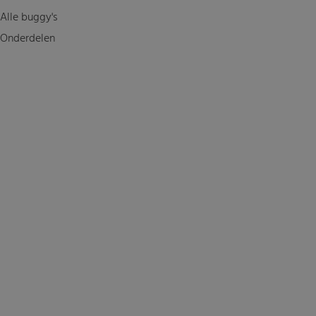
Alle buggy's
Onderdelen
Motorpromo.nl door
ProShops