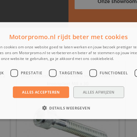
Onze showroom
Motorpromo.nl rijdt beter met cookies
n cookies om onze website goed te laten werken en jouw bezoek prettiger t
es ons om Motorpromo.nl te verbeteren en beter af te stemmen op jouw int
onze website te gebruiken, ga je akkoord met ons cookiebeleid.
Lees verder
JK
PRESTATIE
TARGETING
FUNCTIONEEL
n 2
(8J2e) Inbusboutset (2 stuks) voor bovenste
kroonplaat M8 x 30
ALLES ACCEPTEREN
ALLES AFWIJZEN
DETAILS WEERGEVEN