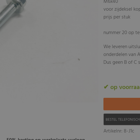
M6x40
voor zijdeksel ko
prijs per stuk
nummer 20 op te
We leveren uitsl
onderdelen van A
Dus geen B of C s
✔ op voorra
BESTEL TELEFONISC
Artikelnr: 8-J1c