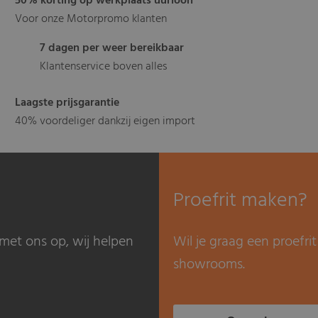
50% korting op werkplaats uurloon
Voor onze Motorpromo klanten
7 dagen per weer bereikbaar
Klantenservice boven alles
Laagste prijsgarantie
40% voordeliger dankzij eigen import
Proefrit maken?
met ons op, wij helpen
Wil je graag een proefr
showrooms.