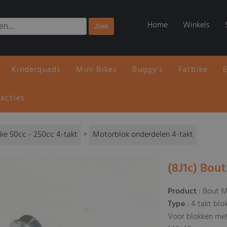
Home
Winkels
Kinderquads
Mini Bikes
Buggy's
Fatbike
 acties
ike 50cc - 250cc 4-takt
>
Motorblok onderdelen 4-takt
(8J1c) Bou
Product
: Bout 
Type
: 4 takt blo
Voor blokken met