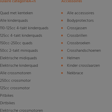
ulaire categorieÃ«n
Accessoires
Quad met kenteken
Alle accessoires
Alle kinderquads
Bodyprotectors
110-125cc 4-takt kinderquads
Crossjassen
125cc 4-takt kinderquads
Crossbrillen
150cc-250cc quads
Crossbroeken
50cc 2-takt miniquads
Crosshandschoenen
Elektrische midiquads
Helmen
Elektrische kinderquad
Kinder crosslaarzen
Alle crossmotoren
Nekbrace
250cc crossmotor
125cc crossmotor
Pitbikes
Dirtbikes
Elektrische crossmotoren