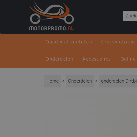
Quad met kenteken
Crossmotoren
Onderdelen
Accessoires
Online
Home
>
Onderdelen
>
onderdelen Dirtb