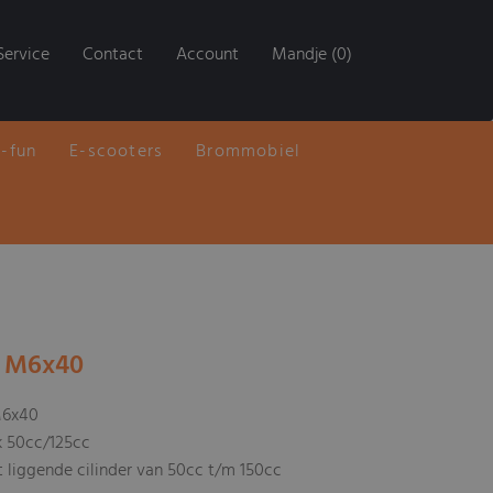
Service
Contact
Account
Mandje (0)
E-fun
E-scooters
Brommobiel
t M6x40
M6x40
k 50cc/125cc
 liggende cilinder van 50cc t/m 150cc