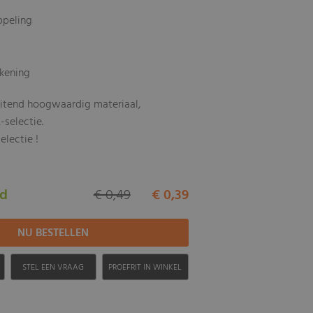
ppeling
kening
uitend hoogwaardig materiaal,
-selectie.
electie !
ad
€ 0,49
€ 0,39
H
STEL EEN VRAAG
PROEFRIT IN WINKEL