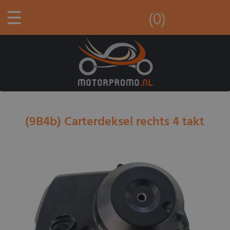
☰
(0)
(9B4b) Carterdeksel rechts 4 takt