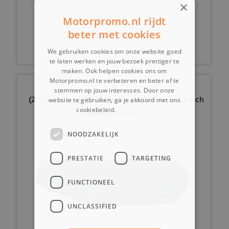
×
Motorpromo.nl rijdt
€ 19,99
beter met cookies
We gebruiken cookies om onze website goed
te laten werken en jouw bezoek prettiger te
maken. Ook helpen cookies ons om
Motorpromo.nl te verbeteren en beter af te
stemmen op jouw interesses. Door onze
(27W4a) Zadel ATV 110/125cc 4 takt en elektrisch
website te gebruiken, ga je akkoord met ons
cookiebeleid.
Lees verder
(Speedy-Viper)
NOODZAKELIJK
PRESTATIE
TARGETING
FUNCTIONEEL
UNCLASSIFIED