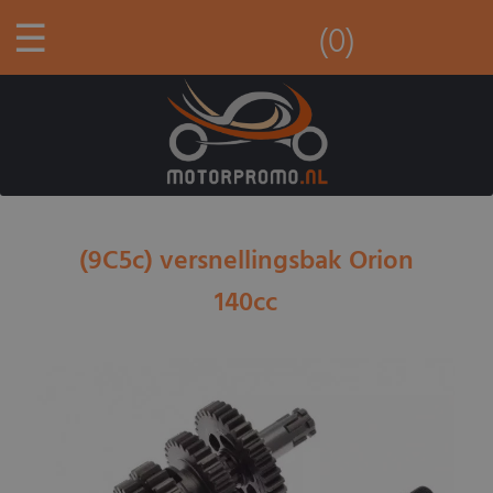
☰
(0)
(9C5c) versnellingsbak Orion
140cc