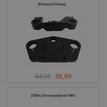
B33mm/O33mm)
44,95
39,99
(11B4c) Kroonplaatset NRG