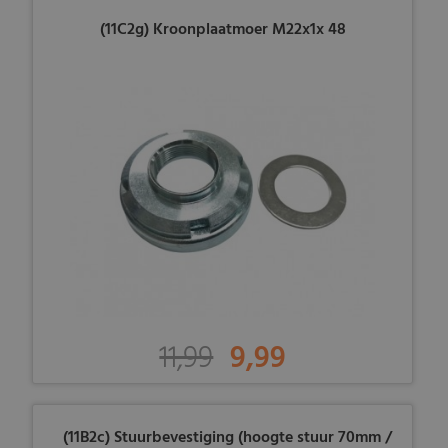
(11C2g) Kroonplaatmoer M22x1x 48
11,99
9,99
(11B2c) Stuurbevestiging (hoogte stuur 70mm /