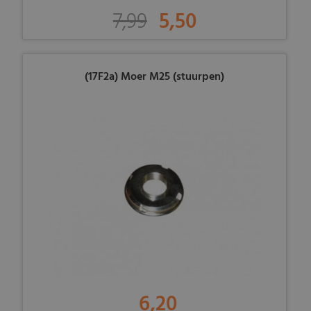
7,99
5,50
(17F2a) Moer M25 (stuurpen)
6,20