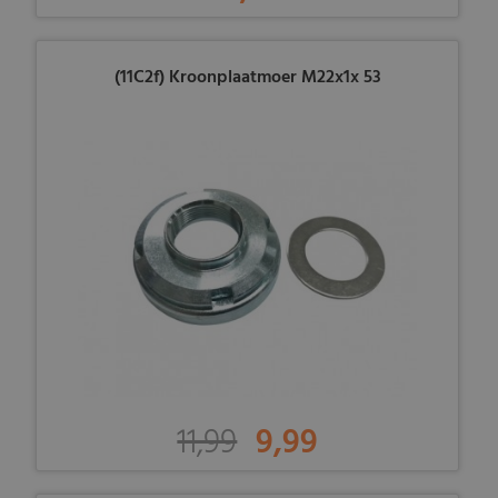
(11C2f) Kroonplaatmoer M22x1x 53
11,99
9,99