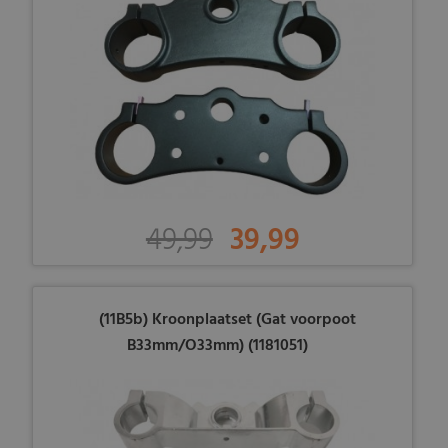
49,99
39,99
(11B5b) Kroonplaatset (Gat voorpoot
B33mm/O33mm) (1181051)