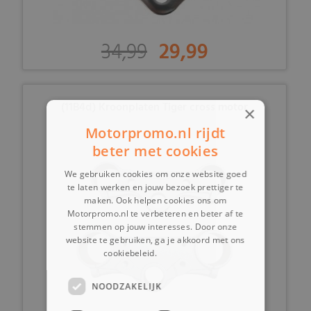
34,99
29,99
(11B4d) Kroonplaten Tiger cross motor
×
Motorpromo.nl rijdt
beter met cookies
We gebruiken cookies om onze website goed
te laten werken en jouw bezoek prettiger te
maken. Ook helpen cookies ons om
Motorpromo.nl te verbeteren en beter af te
stemmen op jouw interesses. Door onze
website te gebruiken, ga je akkoord met ons
cookiebeleid.
Lees verder
NOODZAKELIJK