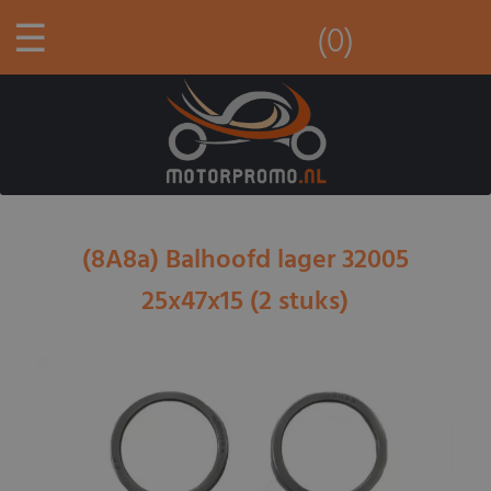
☰
(0)
(8A8a) Balhoofd lager 32005
25x47x15 (2 stuks)