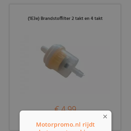
(1E3e) Brandstoffilter 2 takt en 4 takt
€ 4,99
×
Motorpromo.nl rijdt