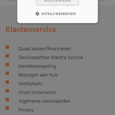
ALLES AFWIJZEN
DETAILS WEERGEVEN
Klantenservice
Quad leasen/financieren
Servicepartner Westra Service
Kentekenregeling
Bezorgen aan huis
Werkplaats
Onze showrooms
Algemene voorwaarden
Privacy