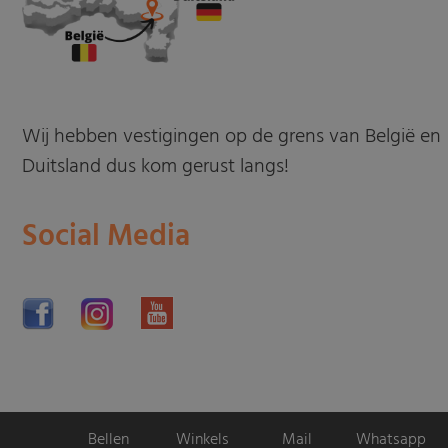
Wij hebben vestigingen op de grens van België en
Duitsland dus kom gerust langs!
Social Media
Bellen
Winkels
Mail
Whatsapp
Motorpromo.nl door
ProShops