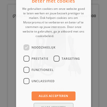
beter met cookies
We gebruiken cookies om onze website goed
te laten werken en jouw bezoek prettiger te
(7i6b) Accu oplader 54.6V 2A lithium Madox 1300
maken. Ook helpen cookies ons om
watt
Motorpromo.nl te verbeteren en beter af te
stemmen op jouw interesses. Door onze
website te gebruiken, ga je akkoord met ons
cookiebeleid.
Lees verder
NOODZAKELIJK
PRESTATIE
TARGETING
FUNCTIONEEL
UNCLASSIFIED
€ 59,99
ALLES ACCEPTEREN