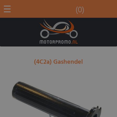
☰
(0)
(4C2a) Gashendel