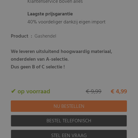
Klantenservice boven alles
Laagste prijsgarantie
40% voordeliger dankzij eigen import
Product :
Gashendel
We leveren uitsluitend hoogwaardig materiaal,
onderdelen van A-selectie.
Dus geen B of C selectie !
✔ op voorraad
€ 9,99
€ 4,99
BESTEL TELEFONISCH
STEL EEN VRAAG