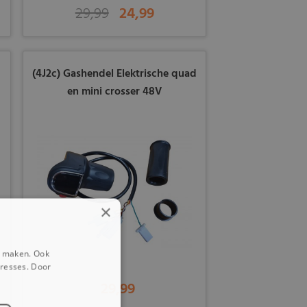
29,99
24,99
(4J2c) Gashendel Elektrische quad
en mini crosser 48V
×
e maken. Ook
eresses. Door
29,99