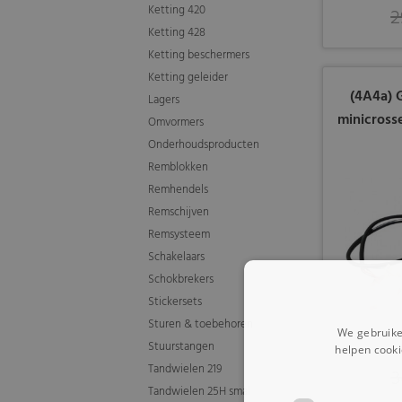
Ketting 420
2
Ketting 428
Ketting beschermers
Ketting geleider
(4A4a) 
Lagers
minicrosse
Omvormers
Onderhoudsproducten
Remblokken
Remhendels
Remschijven
Remsysteem
Schakelaars
Schokbrekers
Stickersets
Sturen & toebehoren
We gebruike
Stuurstangen
helpen cooki
Tandwielen 219
3
Tandwielen 25H smal