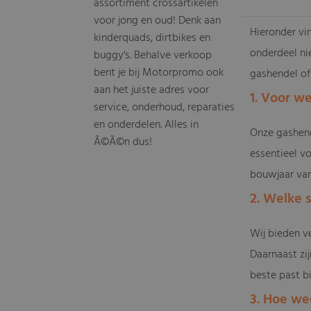
assortiment crossartikelen
voor jong en oud! Denk aan
Hieronder vin
kinderquads, dirtbikes en
onderdeel nie
buggy's. Behalve verkoop
bent je bij Motorpromo ook
gashendel of 
aan het juiste adres voor
1. Voor w
service, onderhoud, reparaties
en onderdelen. Alles in
Onze gashend
Ã©Ã©n dus!
essentieel v
bouwjaar van 
2. Welke 
Wij bieden v
Daarnaast zij
beste past bij
3. Hoe we