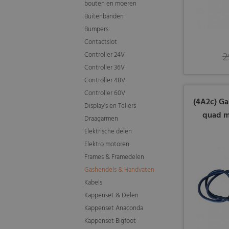
bouten en moeren
Buitenbanden
Bumpers
Contactslot
2
Controller 24V
Controller 36V
Controller 48V
Controller 60V
(4A2c) Ga
Display's en Tellers
quad m
Draagarmen
Elektrische delen
Elektro motoren
Frames & Framedelen
Gashendels & Handvaten
Kabels
Kappenset & Delen
Kappenset Anaconda
Kappenset Bigfoot