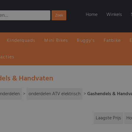
Home
Winkels
Kinderquads
Mini Bikes
Buggy's
Fatbike
 acties
els & Handvaten
nderdelen
>
onderdelen ATV elektrisch
>
Gashendels & Handv
Laagste Prijs
Ho