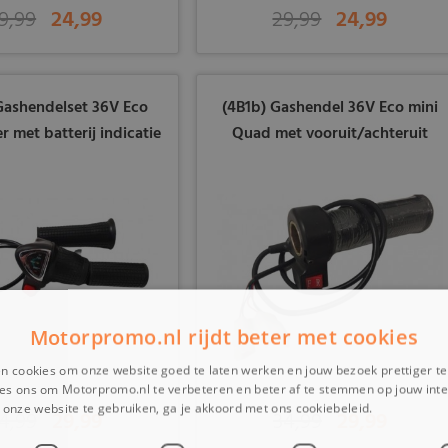
9,99
24,99
29,99
24,99
Gashendelset 36V Eco
(4B1b) Gashendel 36V Eco mini
r met batterij indicatie
Quad met vooruit/achteruit
Motorpromo.nl rijdt beter met cookies
n cookies om onze website goed te laten werken en jouw bezoek prettiger t
es ons om Motorpromo.nl te verbeteren en beter af te stemmen op jouw int
onze website te gebruiken, ga je akkoord met ons cookiebeleid.
Lees verder
4,99
29,99
34,99
29,99