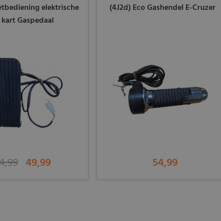
etbediening elektrische
(4J2d) Eco Gashendel E-Cruzer
 kart Gaspedaal
4,99
49,99
54,99
-