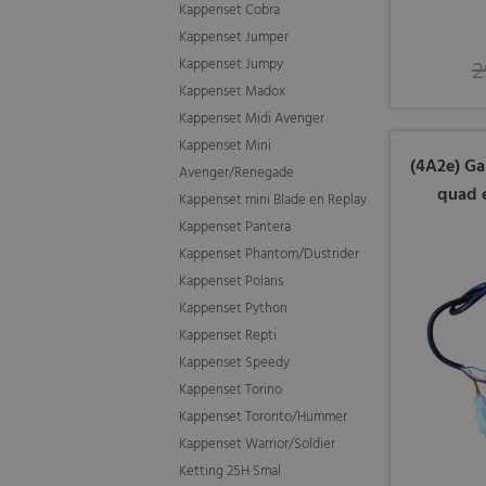
Kappenset Cobra
Kappenset Jumper
Kappenset Jumpy
2
Kappenset Madox
Kappenset Midi Avenger
Kappenset Mini
(4A2e) Ga
Avenger/Renegade
quad e
Kappenset mini Blade en Replay
Kappenset Pantera
Kappenset Phantom/Dustrider
Kappenset Polaris
Kappenset Python
Kappenset Repti
Kappenset Speedy
Kappenset Torino
Kappenset Toronto/Hummer
Kappenset Warrior/Soldier
Ketting 25H Smal