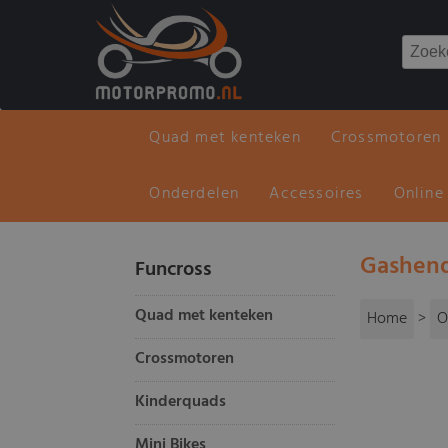
Quad met kenteken
Crossmotoren
Onderdelen
Accessoires
Online
Gashend
Funcross
Quad met kenteken
Home
>
O
Crossmotoren
Kinderquads
Mini Bikes