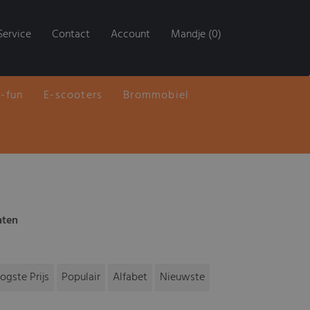
Service
Contact
Account
Mandje (0)
E-fun
E-scooters
Brommobiel
aten
ogste Prijs
Populair
Alfabet
Nieuwste