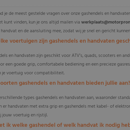
d je de meest gestelde vragen over onze gashendels en handvaten. Al
t kunt vinden, kun je ons altijd mailen via
werkplaats@motorprom
handvat en de aansluiting mee, zodat wij je snel en gericht kunnen
elke voertuigen zijn gashendels en handvaten gesch
els en handvaten zijn geschikt voor ATV’s, quads, scooters en and
oor een goede grip, comfortabele bediening en een precieze gasresp
je voertuig voor compatibiliteit.
soorten gashendels en handvaten bieden jullie aan
erschillende types gashendels en handvaten aan, waaronder stand
n er handvaten met extra grip en gashendels met kabel- of elektron
 jouw voertuig en rijstijl.
et ik welke gashendel of welk handvat ik nodig he