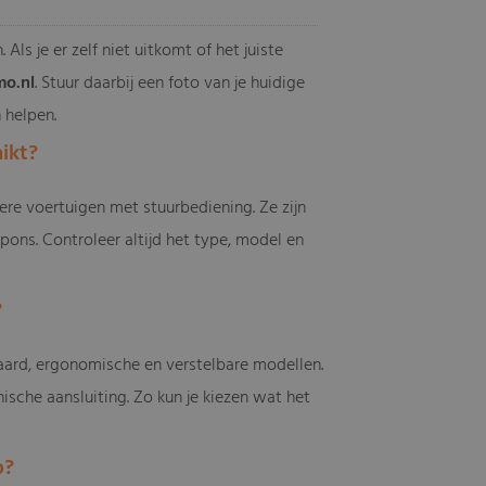
s je er zelf niet uitkomt of het juiste
o.nl
. Stuur daarbij een foto van je huidige
 helpen.
ikt?
ere voertuigen met stuurbediening. Ze zijn
ons. Controleer altijd het type, model en
?
aard, ergonomische en verstelbare modellen.
ische aansluiting. Zo kun je kiezen wat het
b?