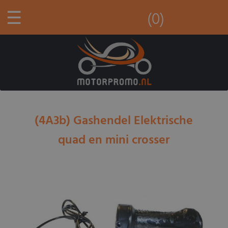
☰
(0)
(4A3b) Gashendel Elektrische
quad en mini crosser