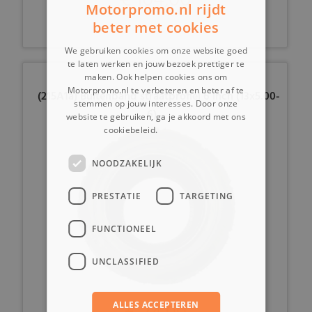
Motorpromo.nl rijdt
beter met cookies
We gebruiken cookies om onze website goed
te laten werken en jouw bezoek prettiger te
maken. Ook helpen cookies ons om
Motorpromo.nl te verbeteren en beter af te
(215A1a) Buitenband straatprofiel 6 inch (13x5.00-
stemmen op jouw interesses. Door onze
6)
website te gebruiken, ga je akkoord met ons
cookiebeleid.
Lees verder
NOODZAKELIJK
PRESTATIE
TARGETING
FUNCTIONEEL
UNCLASSIFIED
ALLES ACCEPTEREN