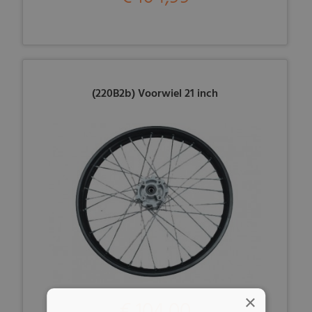
(220B2b) Voorwiel 21 inch
×
€ 104,00