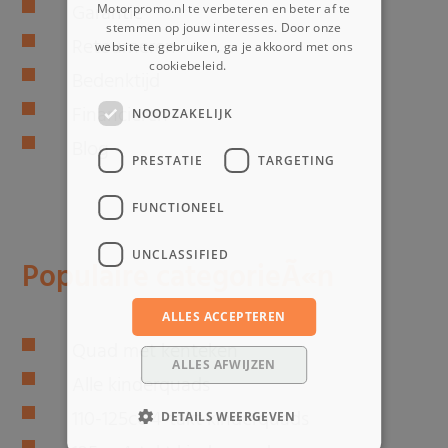
Garantie
Motorpromo.nl te verbeteren en beter af te
stemmen op jouw interesses. Door onze
Retourneren
website te gebruiken, ga je akkoord met ons
cookiebeleid.
Lees verder
Bedenktijd
Financieren
NOODZAKELIJK
Blog
PRESTATIE
TARGETING
FUNCTIONEEL
UNCLASSIFIED
Populaire categorieÃ«n
ALLES ACCEPTEREN
Quad met kenteken
ALLES AFWIJZEN
Alle kinderquads
110-125cc 4-takt kinderquads
DETAILS WEERGEVEN