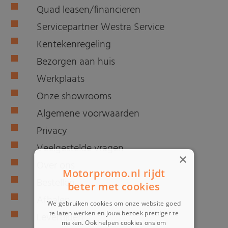
Quad leasen/financieren
Servicepartner Westra Service
Kentekenregeling
Bezorgen aan huis
Werkplaats
Onze showrooms
Algemene voorwaarden
Privacy
Veelgestelde vragen
×
Over ons
Motorpromo.nl rijdt
Bestellen
beter met cookies
Afhalen
We gebruiken cookies om onze website goed
te laten werken en jouw bezoek prettiger te
Levertijden
maken. Ook helpen cookies ons om