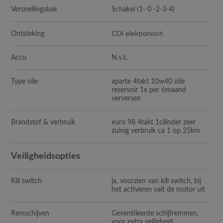
Versnellingsbak
Schakel (1- 0 -2-3-4)
CDI elektronisch
Ontsteking
Accu
N.v.t.
Type olie
aparte 4takt 10w40 olie
reservoir 1x per 6maand
verversen
Brandstof & verbruik
euro 98 4takt 1cilinder zeer
zuinig verbruik ca 1 op 25km
Veiligheidsopties
Kill switch
ja, voorzien van kill switch, bij
het activeren valt de motor uit
Remschijven
Geventileerde schijfremmen,
voor extra veiligheid