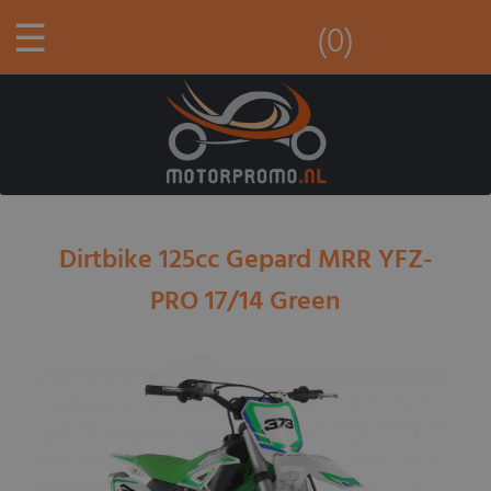
☰
(0)
Dirtbike 125cc Gepard MRR YFZ-
PRO 17/14 Green