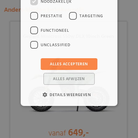
NOODZAKELIJK
Andere klanten bekeken ook:
PRESTATIE
TARGETING
FUNCTIONEEL
Gepard Minicross 550w DLX 10inch Green
UNCLASSIFIED
ALLES ACCEPTEREN
ALLES AFWIJZEN
DETAILS WEERGEVEN
649,-
vanaf