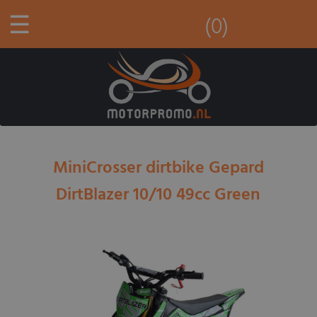
☰
(0)
MiniCrosser dirtbike Gepard
DirtBlazer 10/10 49cc Green