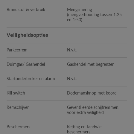
Brandstof & verbruik
Mengsmering
(mengverhouding tussen 1:25
en 1:50)
Veiligheidsopties
Parkeerrem
N.v.t.
Duimgas/ Gashendel
Gashendel met begrenzer
Startonderbreker en alarm
N.v.t.
Kill switch
Dodemansknop met koord
Remschijven
Geventileerde schijfremmen,
voor extra veiligheid
Beschermers
Ketting en tandwiel
beschermers