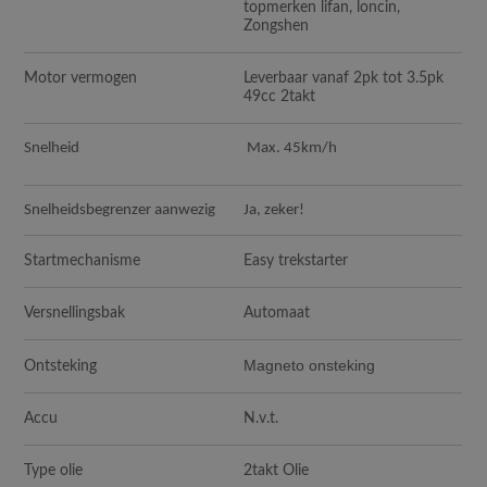
topmerken lifan, loncin,
Zongshen
Motor vermogen
Leverbaar vanaf 2pk tot 3.5pk
49cc 2takt
Snelheid
Max. 45km/h
Snelheidsbegrenzer aanwezig
Ja, zeker!
Startmechanisme
Easy trekstarter
Versnellingsbak
Automaat
Magneto onsteking
Ontsteking
Accu
N.v.t.
Type olie
2takt Olie