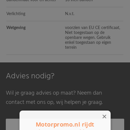
Bandenmaat voor en achter
10 inch banden
Verlichting
N.v.t.
Wetgeving
voorzien van EU CE certificaat,
Niet toegestaan op de
openbare wegen. Gebruik
enkel toegestaan op eigen
terrein
Advies nodig?
Wil je graag advies op maat? Neem dan
contact met ons op, wij helpen je graag.
×
Motorpromo.nl rijdt
Bel mij terug >