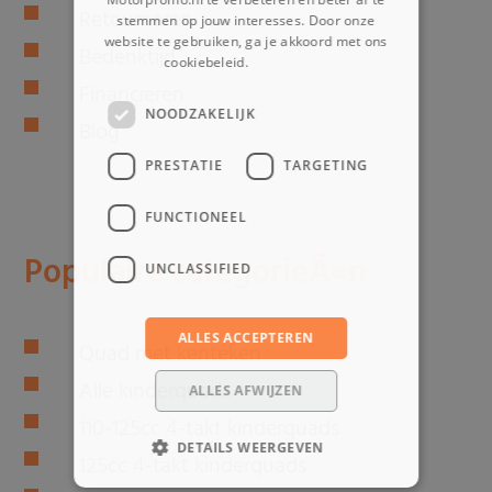
Retourneren
stemmen op jouw interesses. Door onze
website te gebruiken, ga je akkoord met ons
Bedenktijd
cookiebeleid.
Lees verder
Financieren
NOODZAKELIJK
Blog
PRESTATIE
TARGETING
FUNCTIONEEL
Populaire categorieÃ«n
UNCLASSIFIED
ALLES ACCEPTEREN
Quad met kenteken
Alle kinderquads
ALLES AFWIJZEN
110-125cc 4-takt kinderquads
DETAILS WEERGEVEN
125cc 4-takt kinderquads