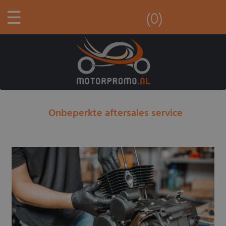
☰
(0)
Onbeperkte aftersales service