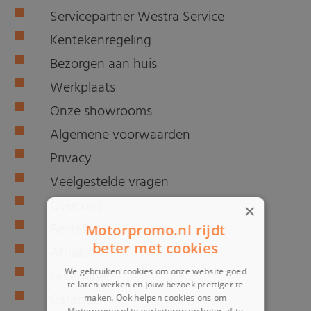
Servicepartner Westra Service
Kentekenregeling
Bezorgen aan huis
Werkplaats
Onze showrooms
Algemene voorwaarden
Privacy
Veelgestelde vragen
Over ons
×
Bestellen
Motorpromo.nl rijdt
beter met cookies
Afhalen
We gebruiken cookies om onze website goed
Levertijden
te laten werken en jouw bezoek prettiger te
Garantie
maken. Ook helpen cookies ons om
Motorpromo.nl te verbeteren en beter af te