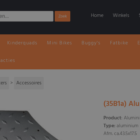
Home
Winkels
Kinderquads
Mini Bikes
Buggy's
Fatbike
 acties
ters
>
Accessoires
(35B1a) Al
Product
: Alumin
Type:
aluminium 
Afm. ca.43.5x17.5