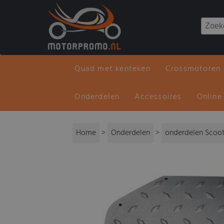
Quad met kenteken
Crossmotoren
Onderdelen
Accessoires
Online
Home
>
Onderdelen
>
onderdelen Scoo