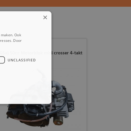
×
e maken. Ook
eresses. Door
G5a) 50cc Motorblok mini crosser 4-takt
UNCLASSIFIED