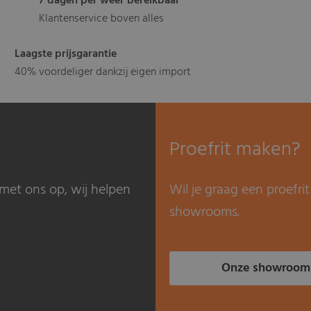
7 dagen per weer bereikbaar
Klantenservice boven alles
Laagste prijsgarantie
40% voordeliger dankzij eigen import
Proefrit maken?
met ons op, wij helpen
Wil je graag een proefr
showrooms.
Onze showroom