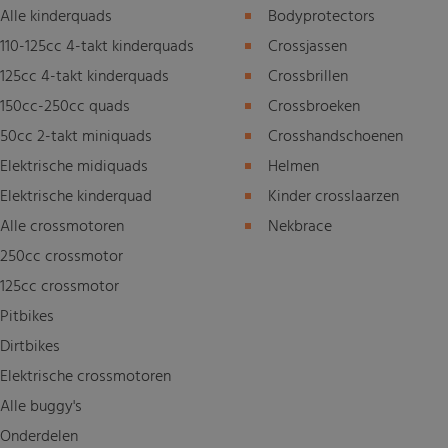
Alle kinderquads
Bodyprotectors
110-125cc 4-takt kinderquads
Crossjassen
125cc 4-takt kinderquads
Crossbrillen
150cc-250cc quads
Crossbroeken
50cc 2-takt miniquads
Crosshandschoenen
Elektrische midiquads
Helmen
Elektrische kinderquad
Kinder crosslaarzen
Alle crossmotoren
Nekbrace
250cc crossmotor
125cc crossmotor
Pitbikes
Dirtbikes
Elektrische crossmotoren
Alle buggy's
Onderdelen