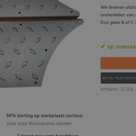
We leveren uits
onderdelen van A
Dus geen B of C 
✔ op voorra
BESTEL TELEFONISC
Artikelnr: 35-B1a
50% korting op werkplaats uurloon
Voor onze Motorpromo klanten