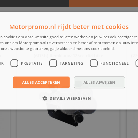
Motorpromo.nl rijdt beter met cookies
n cookies om onze website goed te laten werken en jouw bezoek prettiger t
es ons om Motorpromo.nl te verbeteren en beter af te stemmen op jouw int
onze website te gebruiken, ga je akkoord met ons cookiebeleid.
Lees verder
h
(6D3b) Remklauw 125cc dirtbike
(27
JK
PRESTATIE
TARGETING
FUNCTIONEEL
ALLES ACCEPTEREN
ALLES AFWIJZEN
DETAILS WEERGEVEN