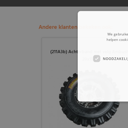
Andere klanten bekeken ook:
We gebruike
helpen cooki
(211A3b) Achterband met velg Ambus
20x11-9
NOODZAKELI