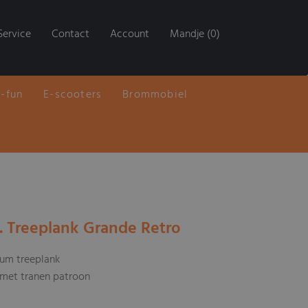
Service
Contact
Account
Mandje (0)
E-fun
E-scooters
Brommobiel
u. Treeplank Grande Retro
ium treeplank
met tranen patroon