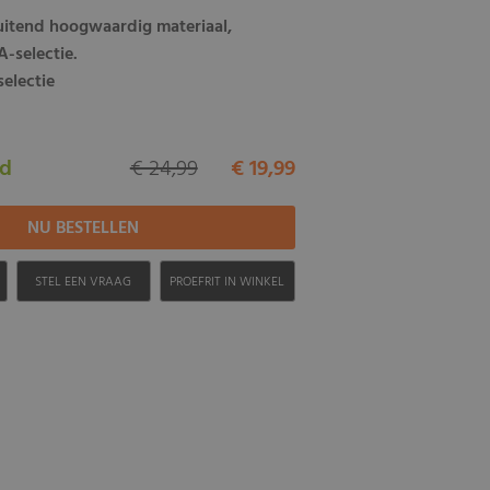
luitend hoogwaardig materiaal,
-selectie.
selectie
ad
€ 24,99
€ 19,99
H
STEL EEN VRAAG
PROEFRIT IN WINKEL