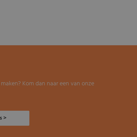
it maken? Kom dan naar een van onze
s >