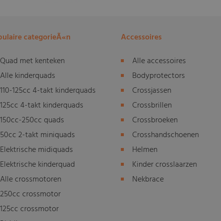
ulaire categorieÃ«n
Accessoires
Quad met kenteken
Alle accessoires
Alle kinderquads
Bodyprotectors
110-125cc 4-takt kinderquads
Crossjassen
125cc 4-takt kinderquads
Crossbrillen
150cc-250cc quads
Crossbroeken
50cc 2-takt miniquads
Crosshandschoenen
Elektrische midiquads
Helmen
Elektrische kinderquad
Kinder crosslaarzen
Alle crossmotoren
Nekbrace
250cc crossmotor
125cc crossmotor