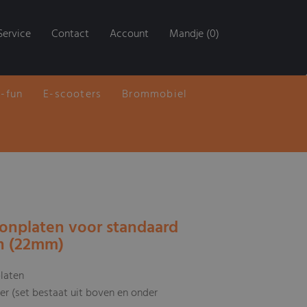
Service
Contact
Account
Mandje (0)
E-fun
E-scooters
Brommobiel
oonplaten voor standaard
n (22mm)
laten
er (set bestaat uit boven en onder