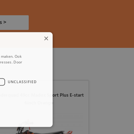
s >
×
e maken. Ook
eresses. Door
UNCLASSIFIED
nderquad 49cc Madox Sport Plus E-start
6inch Orange