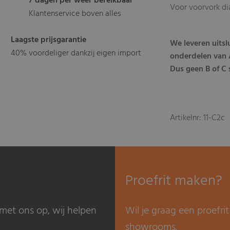
7 dagen per weer bereikbaar
Voor voorvork d
Klantenservice boven alles
Laagste prijsgarantie
We leveren uits
40% voordeliger dankzij eigen import
onderdelen van A
Dus geen B of C s
Artikelnr: 11-C2c
Proefrit maken?
met ons op, wij helpen
Wil je graag een proefr
showrooms.