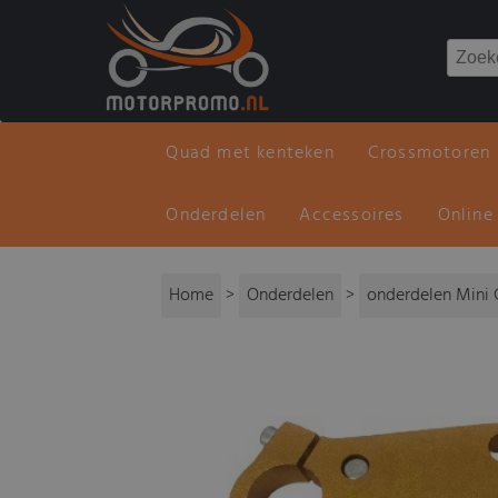
Quad met kenteken
Crossmotoren
Onderdelen
Accessoires
Online
Home
>
Onderdelen
>
onderdelen Mini 