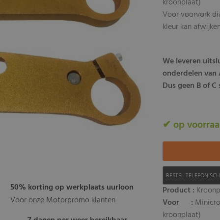
kroonplaat)
Voor voorvork d
kleur kan afwijke
We leveren uits
onderdelen van A
Dus geen B of C s
✔ op voorra
BESTEL TELEFONISC
50% korting op werkplaats uurloon
Product :
Kroonp
Voor onze Motorpromo klanten
Voor :
Minicro
kroonplaat)