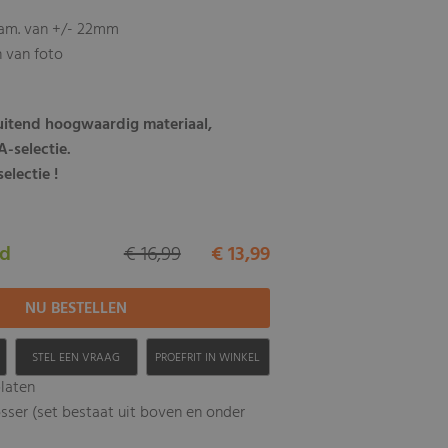
iam. van +/- 22mm
n van foto
luitend hoogwaardig materiaal,
-selectie.
electie !
ad
€ 16,99
€ 13,99
H
STEL EEN VRAAG
PROEFRIT IN WINKEL
laten
sser (set bestaat uit boven en onder