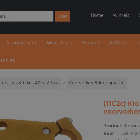
Home
Winkels
Kinderquads
Mini Bikes
Buggy's
Fatbike
 acties
Crossers & bikes 49cc 2-takt
>
Voorvorken & kroonplaten
(11C2c) Kr
voorvorke
Product :
Kroonp
Voor :
Minirac