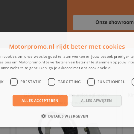
Onze showroom
Motorpromo.nl rijdt beter met cookies
n cookies om onze website goed te laten werken en jouw bezoek prettiger t
es ons om Motorpromo.nl te verbeteren en beter af te stemmen op jouw int
onze website te gebruiken, ga je akkoord met ons cookiebeleid.
Lees verder
JK
PRESTATIE
TARGETING
FUNCTIONEEL
(2D6b) Contactslot + stuurslot egl motor
Ki
ALLES ACCEPTEREN
ALLES AFWIJZEN
mad max eglmotor
DETAILS WEERGEVEN