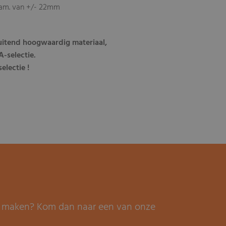
iam. van +/- 22mm
luitend hoogwaardig materiaal,
-selectie.
electie !
it maken? Kom dan naar een van onze