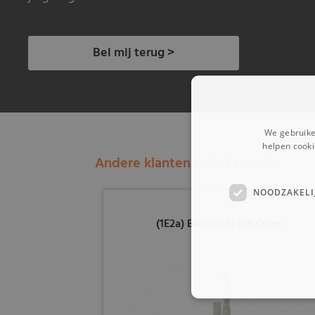
Bel mij terug >
We gebruike
helpen cooki
Andere klanten bekeken ook:
NOODZAKELI
(1E2a) Benzinekraan Orion