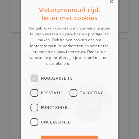
×
€ 9,99
Motorpromo.nl rijdt
beter met cookies
We gebruiken cookies om onze website goed
te laten werken en jouw bezoek prettiger te
maken. Ook helpen cookies ons om
Motorpromo.nl te verbeteren en beter af te
stemmen op jouw interesses. Door onze
(3D6b) Koppeling 4takt zonder achteruit.
website te gebruiken, ga je akkoord met ons
cookiebeleid.
Lees verder
NOODZAKELIJK
PRESTATIE
TARGETING
FUNCTIONEEL
UNCLASSIFIED