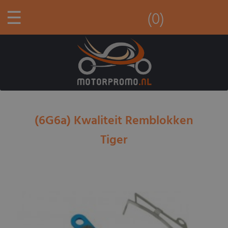
☰
(0)
(6G6a) Kwaliteit Remblokken
Tiger