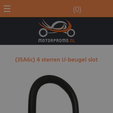
☰
(0)
(35A6c) 4 sterren U-beugel slot