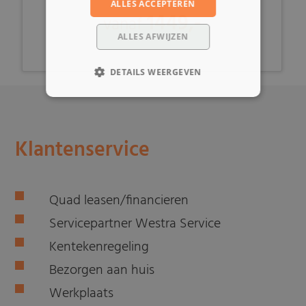
ALLES ACCEPTEREN
1449,-
vanaf
ALLES AFWIJZEN
DETAILS WEERGEVEN
Klantenservice
Quad leasen/financieren
Servicepartner Westra Service
Kentekenregeling
Bezorgen aan huis
Werkplaats