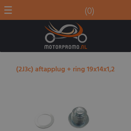
☰
(0)
(2J3c) aftapplug + ring 19x14x1,2