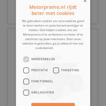
×
€ 49,99
Motorpromo.nl rijdt
beter met cookies
We gebruiken cookies om onze website goed
te laten werken en jouw bezoek prettiger te
maken. Ook helpen cookies ons om
Motorpromo.nl te verbeteren en beter af te
stemmen op jouw interesses. Door onze
Kinderquad 125cc Stone Rider RS8-A
website te gebruiken, ga je akkoord met ons
cookiebeleid.
Lees verder
NOODZAKELIJK
PRESTATIE
TARGETING
FUNCTIONEEL
UNCLASSIFIED