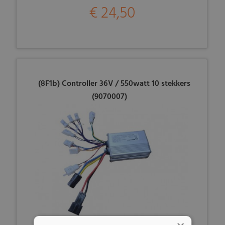
€ 24,50
(8F1b) Controller 36V / 550watt 10 stekkers
(9070007)