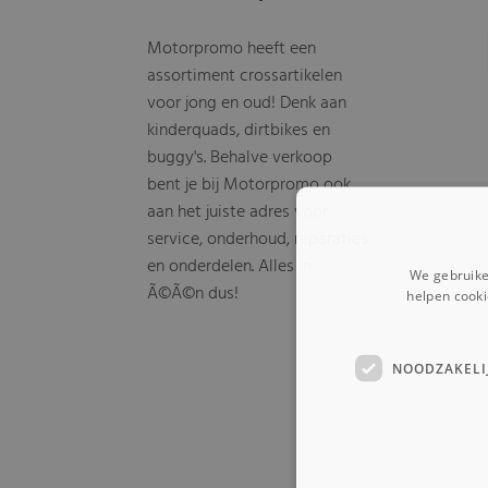
Motorpromo heeft een
assortiment crossartikelen
voor jong en oud! Denk aan
kinderquads, dirtbikes en
buggy's. Behalve verkoop
bent je bij Motorpromo ook
aan het juiste adres voor
service, onderhoud, reparaties
en onderdelen. Alles in
We gebruike
Ã©Ã©n dus!
helpen cooki
NOODZAKELI