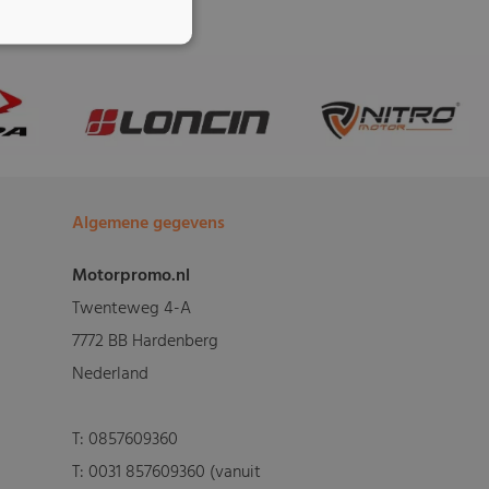
Algemene gegevens
Motorpromo.nl
Twenteweg 4-A
7772 BB Hardenberg
Nederland
T:
0857609360
T:
0031 857609360 (vanuit