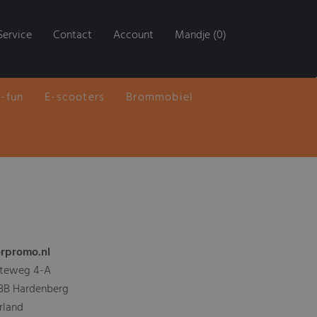
Service
Contact
Account
Mandje (0)
E-fun
E-scooters
Brommobiel
rpromo.nl
teweg 4-A
 BB Hardenberg
rland