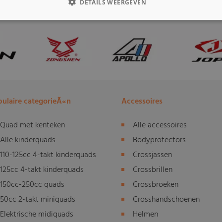
DETAILS WEERGEVEN
ulaire categorieÃ«n
Accessoires
Quad met kenteken
Alle accessoires
Alle kinderquads
Bodyprotectors
110-125cc 4-takt kinderquads
Crossjassen
125cc 4-takt kinderquads
Crossbrillen
150cc-250cc quads
Crossbroeken
50cc 2-takt miniquads
Crosshandschoenen
Elektrische midiquads
Helmen