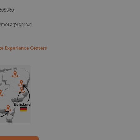
609360
@motorpromo.nl
ke Experience Centers