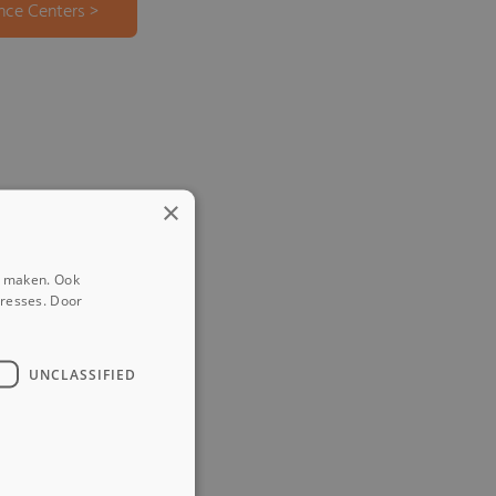
nce Centers >
×
e maken. Ook
eresses. Door
UNCLASSIFIED