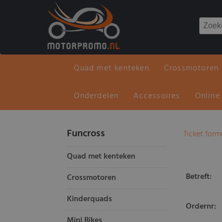
Quad met kenteken
Crossmotoren
Onderdelen
Accessoires
Online
Funcross
Ticket form
Quad met kenteken
Betreft:
Crossmotoren
Kinderquads
Ordernr:
Mini Bikes