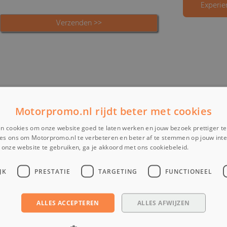
Experie
Motorpromo.nl rijdt beter met cookies
n cookies om onze website goed te laten werken en jouw bezoek prettiger t
es ons om Motorpromo.nl te verbeteren en beter af te stemmen op jouw int
onze website te gebruiken, ga je akkoord met ons cookiebeleid.
Lees verder
JK
PRESTATIE
TARGETING
FUNCTIONEEL
ALLES ACCEPTEREN
ALLES AFWIJZEN