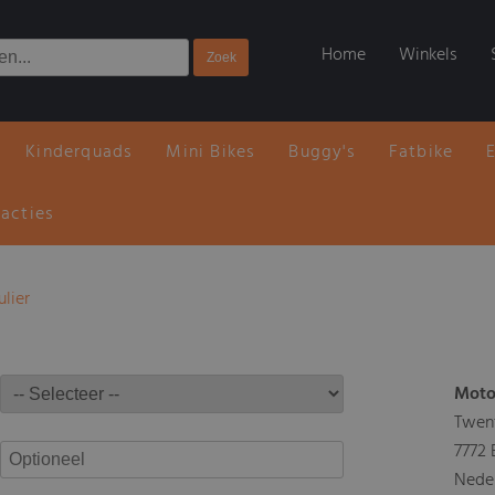
Home
Winkels
Kinderquads
Mini Bikes
Buggy's
Fatbike
 acties
ulier
Moto
Twen
7772
Nede