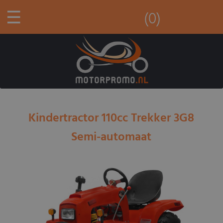
☰
(0)
Kindertractor 110cc Trekker 3G8
Semi-automaat