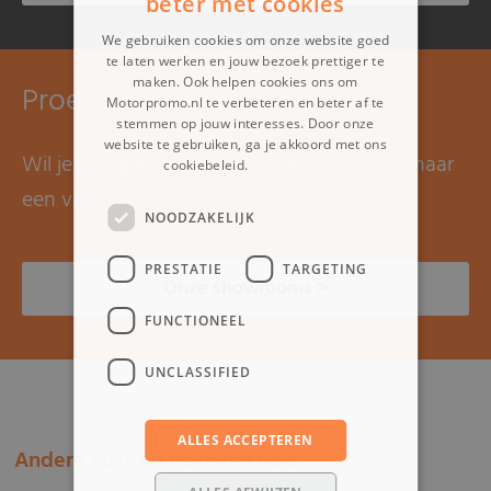
beter met cookies
We gebruiken cookies om onze website goed
te laten werken en jouw bezoek prettiger te
maken. Ook helpen cookies ons om
Proefrit maken?
Motorpromo.nl te verbeteren en beter af te
stemmen op jouw interesses. Door onze
website te gebruiken, ga je akkoord met ons
Wil je graag een proefrit maken? Kom dan naar
cookiebeleid.
Lees verder
een van onze showrooms.
NOODZAKELIJK
PRESTATIE
TARGETING
Onze showrooms >
FUNCTIONEEL
UNCLASSIFIED
ALLES ACCEPTEREN
Andere klanten bekeken ook: