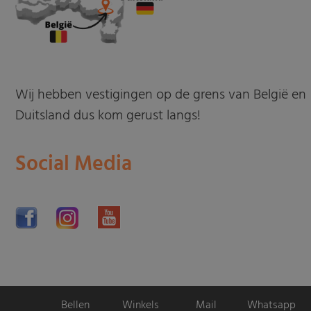
Wij hebben vestigingen op de grens van België en
Duitsland dus kom gerust langs!
Social Media
Bellen
Winkels
Mail
Whatsapp
Motorpromo.nl door
ProShops