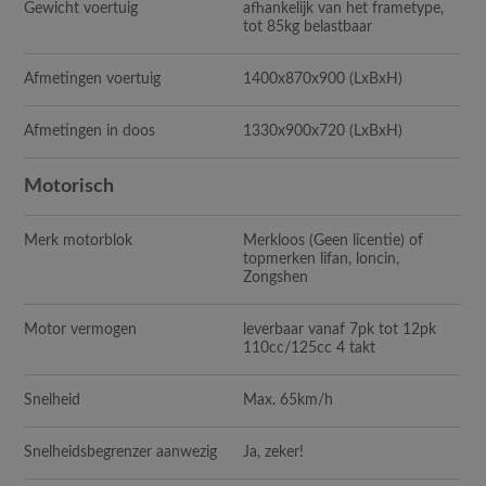
Gewicht voertuig
afhankelijk van het frametype,
tot 85kg belastbaar
Afmetingen voertuig
1400x870x900 (LxBxH)
Afmetingen in doos
1330x900x720 (LxBxH)
Motorisch
Merk motorblok
Merkloos (Geen licentie) of
topmerken lifan, loncin,
Zongshen
Motor vermogen
leverbaar vanaf 7pk tot 12pk
110cc/125cc 4 takt
Snelheid
Max. 65km/h
Snelheidsbegrenzer aanwezig
Ja, zeker!