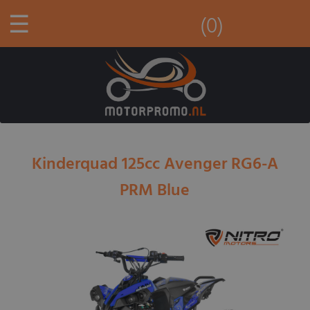
☰
(0)
Kinderquad 125cc Avenger RG6-A
PRM Blue