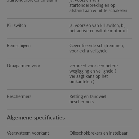
Startonderbreker en alarm
ja, voorzien van
startonderbreking en op
afstand aan & uit te schakelen
Kill switch
ja, voorzien van kill switch, bij
het activeren valt de motor uit
Remschijven
Geventileerde schijfremmen,
voor extra veiligheid
Draagarmen voor
verbreed voor een betere
wegligging en veiligheid (
verlaagt kans op het
omkantelen )
Beschermers
Ketting en tandwiel
beschermers
Algemene specificaties
Veersysteem voorkant
Olieschokbrekers en instelbaar