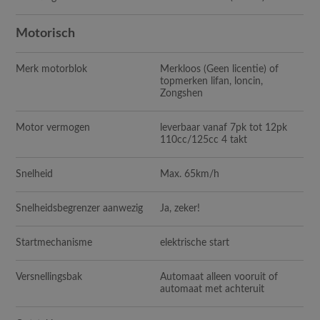
Motorisch
Merk motorblok
Merkloos (Geen licentie) of
topmerken lifan, loncin,
Zongshen
Motor vermogen
leverbaar vanaf 7pk tot 12pk
110cc/125cc 4 takt
Snelheid
Max. 65km/h
Snelheidsbegrenzer aanwezig
Ja, zeker!
Startmechanisme
elektrische start
Versnellingsbak
Automaat alleen vooruit of
automaat met achteruit