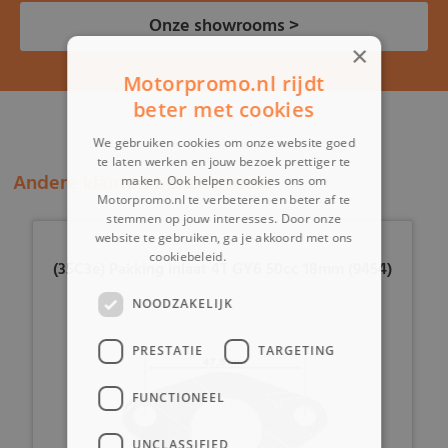
Onze showrooms >
×
Motorpromo.nl rijdt
beter met cookies
We gebruiken cookies om onze website goed
te laten werken en jouw bezoek prettiger te
Andere klanten bekeken ook:
maken. Ook helpen cookies ons om
Motorpromo.nl te verbeteren en beter af te
stemmen op jouw interesses. Door onze
website te gebruiken, ga je akkoord met ons
cookiebeleid.
Lees verder
(35C3e) Pakking inlaat 4T GY6 50cc 18mm (9454)
NOODZAKELIJK
PRESTATIE
TARGETING
FUNCTIONEEL
UNCLASSIFIED