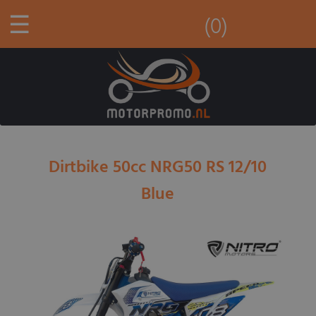
☰
(0)
Dirtbike 50cc NRG50 RS 12/10
Blue