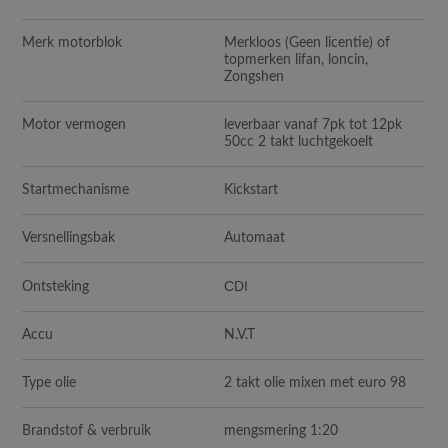
Merk motorblok
Merkloos (Geen licentie) of
topmerken lifan, loncin,
Zongshen
Motor vermogen
leverbaar vanaf 7pk tot 12pk
50cc 2 takt luchtgekoelt
Startmechanisme
Kickstart
Versnellingsbak
Automaat
CDI
Ontsteking
Accu
N.V.T
Type olie
2 takt olie mixen met euro 98
Brandstof & verbruik
mengsmering 1:20