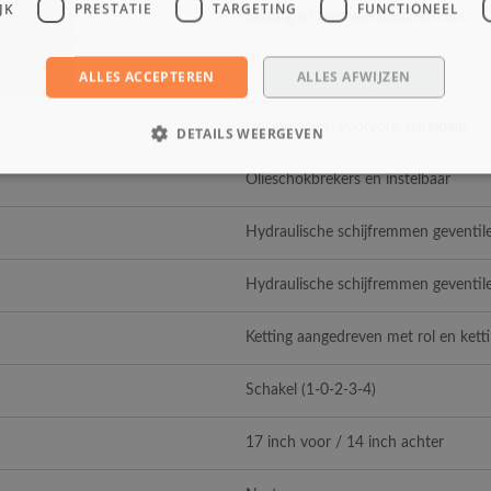
JK
PRESTATIE
TARGETING
FUNCTIONEEL
Ketting en tandwiel beschermers
ALLES ACCEPTEREN
ALLES AFWIJZEN
Upside down voorvork instelbaar
DETAILS WEERGEVEN
Olieschokbrekers en instelbaar
Hydraulische schijfremmen geventil
Hydraulische schijfremmen geventil
Ketting aangedreven met rol en kett
Schakel (1-0-2-3-4)
17 inch voor / 14 inch achter