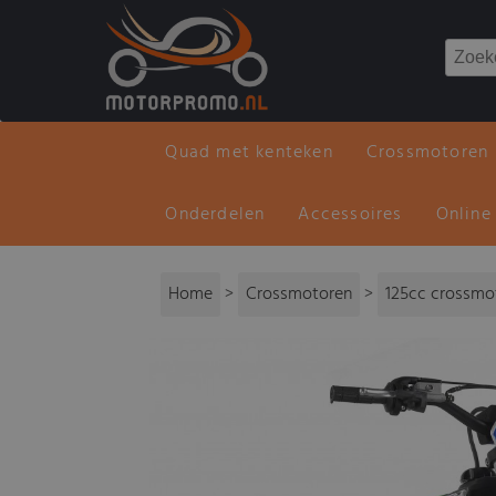
Quad met kenteken
Crossmotoren
Onderdelen
Accessoires
Online
Home
>
Crossmotoren
>
125cc crossmo