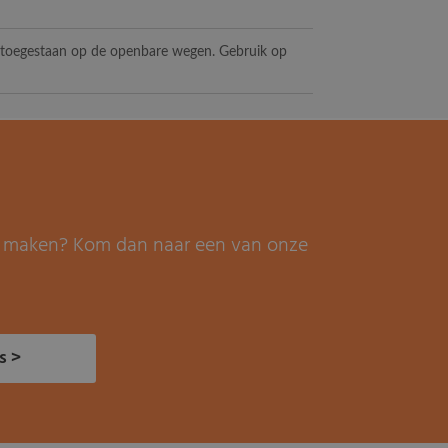
t toegestaan op de openbare wegen. Gebruik op
it maken? Kom dan naar een van onze
s >