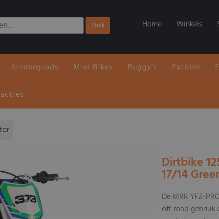
Home
Winkels
Kinderquads
Mini Bikes
Buggy's
Fatbike
 acties
tor
Dirtbike 1
17/14 Gree
De MRR YFZ-PRO 
off-road gebruik 