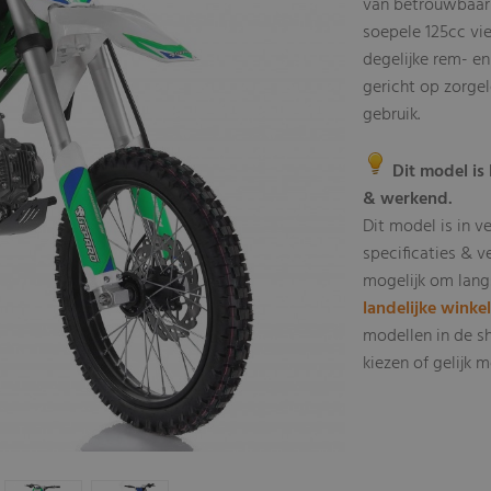
van betrouwbaarh
soepele 125cc vi
degelijke rem- e
gericht op zorgel
gebruik.
Dit model is 
& werkend.
Dit model is in v
specificaties & v
mogelijk om lang
landelijke winke
modellen in de s
kiezen of gelijk