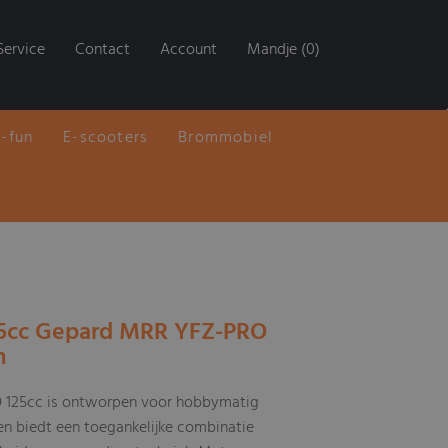
Service
Contact
Account
Mandje (0)
E-fun
E-scooters
Brommobiel
25cc Gepard MRR YFZ-PRO
n
125cc is ontworpen voor hobbymatig
en biedt een toegankelijke combinatie