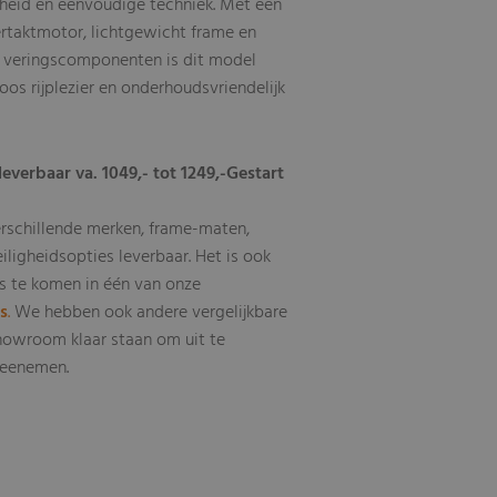
eid en eenvoudige techniek. Met een
ertaktmotor, lichtgewicht frame en
n veringscomponenten is dit model
oos rijplezier en onderhoudsvriendelijk
leverbaar va. 1049,- tot 1249,-
Gestart
erschillende merken, frame-maten,
eiligheidsopties leverbaar
Het is ook
.
s te komen in één van onze
ls
.
We hebben ook andere vergelijkbare
howroom klaar staan om uit te
 meenemen.