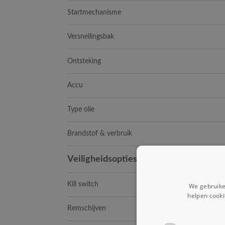
Startmechanisme
Versnellingsbak
Ontsteking
Accu
Type olie
Brandstof & verbruik
Veiligheidsopties
Kill switch
We gebruike
helpen cooki
Remschijven