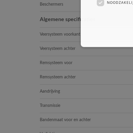
NOODZAKELI
Beschermers
Algemene specificaties
Veersysteem voorkant
Veersysteem achter
Remsysteem voor
Remsysteem achter
Aandrijving
Transmissie
Bandenmaat voor en achter