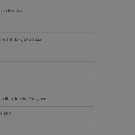
 zijn leverbaar
ype, tot 85kg belastbaar
n lifan, loncin, Zongshen
4 takt