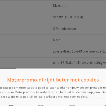
Kickstart
Schakel (1- 0 -2-3-4)
CDI elektronisch
N.v.t.
aparte 4takt 10w40 olie reservoir 1
euro 98 4takt 1cilinder zeer zuinig 
Motorpromo.nl rijdt beter met cookies
ja, voorzien van kill switch, bij het a
n cookies om onze website goed te laten werken en jouw bezoek prettiger t
es ons om Motorpromo.nl te verbeteren en beter af te stemmen op jouw int
onze website te gebruiken, ga je akkoord met ons cookiebeleid.
Lees verder
Geventileerde schijfremmen, voor ext