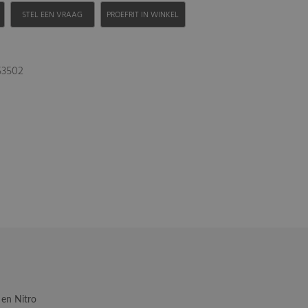
H
STEL EEN VRAAG
PROEFRIT IN WINKEL
53502
d en Nitro