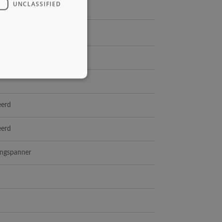
UNCLASSIFIED
eerd
eerd
ingspanner