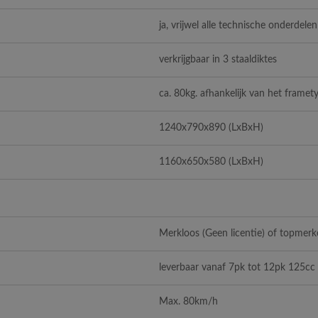
ja, vrijwel alle technische onderdelen
verkrijgbaar in 3 staaldiktes
ca. 80kg. afhankelijk van het framet
1240x790x890 (LxBxH)
1160x650x580 (LxBxH)
Merkloos (Geen licentie) of topmerke
leverbaar vanaf 7pk tot 12pk 125cc 
Max. 80km/h