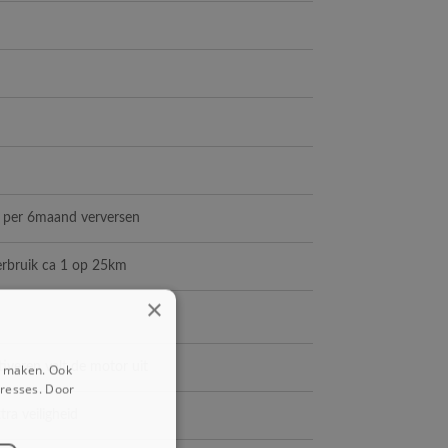
x per 6maand verversen
verbruik ca 1 op 25km
×
ctiveren valt de motor uit
e maken. Ook
eresses. Door
ra veiligheid