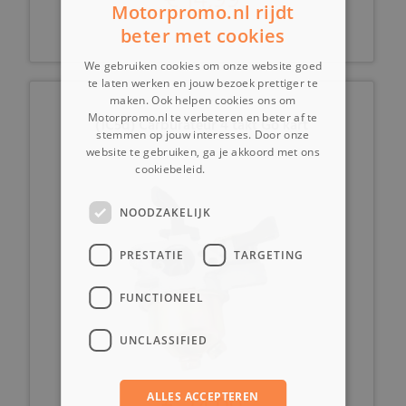
Motorpromo.nl rijdt
beter met cookies
We gebruiken cookies om onze website goed
te laten werken en jouw bezoek prettiger te
maken. Ook helpen cookies ons om
Motorpromo.nl te verbeteren en beter af te
(1C5d) Carburateur 4 takt Go kart
stemmen op jouw interesses. Door onze
website te gebruiken, ga je akkoord met ons
cookiebeleid.
Lees verder
NOODZAKELIJK
PRESTATIE
TARGETING
FUNCTIONEEL
UNCLASSIFIED
ALLES ACCEPTEREN