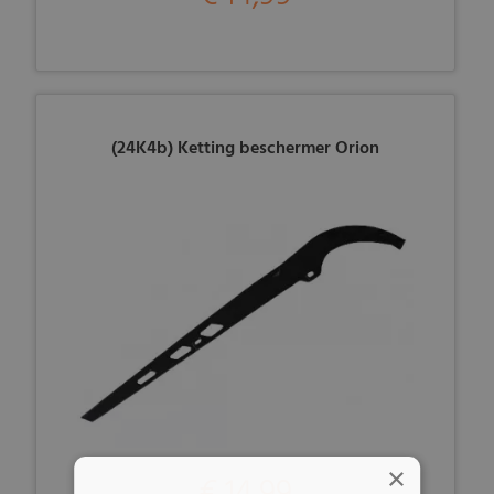
(24K4b) Ketting beschermer Orion
×
€ 14,99