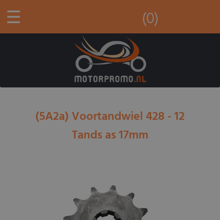
☰
(0)
(5A2a) Voortandwiel 428 - 12
Tands as 17mm