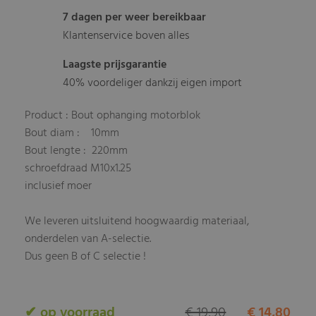
7 dagen per weer bereikbaar
Klantenservice boven alles
Laagste prijsgarantie
40% voordeliger dankzij eigen import
Product : Bout ophanging motorblok
Bout diam : 10mm
Bout lengte : 220mm
schroefdraad M10x1.25
inclusief moer
We leveren uitsluitend hoogwaardig materiaal,
onderdelen van A-selectie.
Dus geen B of C selectie !
✔ op voorraad
€ 19,90
€ 14,80