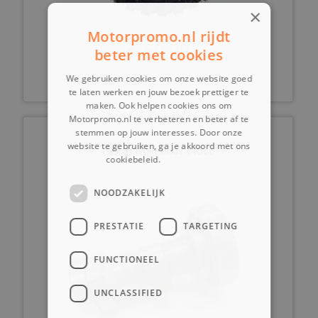
×
Motorpromo.nl rijdt
€ 59,99
beter met cookies
We gebruiken cookies om onze website goed
te laten werken en jouw bezoek prettiger te
maken. Ook helpen cookies ons om
Motorpromo.nl te verbeteren en beter af te
stemmen op jouw interesses. Door onze
website te gebruiken, ga je akkoord met ons
(9E1d) Nokkenas 140cc
cookiebeleid.
Lees verder
NOODZAKELIJK
PRESTATIE
TARGETING
FUNCTIONEEL
UNCLASSIFIED