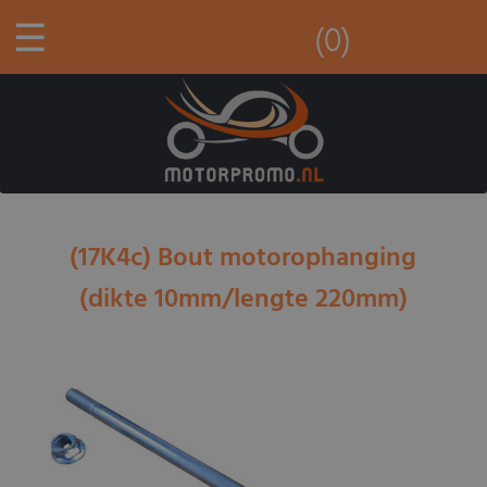
☰
(0)
(17K4c) Bout motorophanging
(dikte 10mm/lengte 220mm)