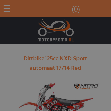
☰
(0)
Dirtbike125cc NXD Sport
automaat 17/14 Red