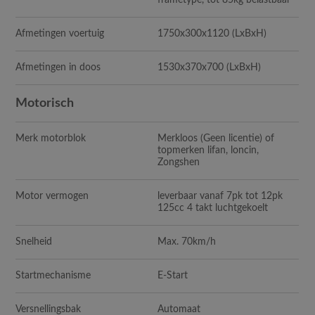
frametype, tot 85kg belastbaar
Afmetingen voertuig
1750x300x1120
(LxBxH)
Afmetingen in doos
1530x370x700
(LxBxH)
Motorisch
Merk motorblok
Merkloos (Geen licentie) of
topmerken lifan, loncin,
Zongshen
Motor vermogen
leverbaar vanaf 7pk tot 12pk
125cc 4 takt luchtgekoelt
Snelheid
Max. 70km/h
Startmechanisme
E-Start
Versnellingsbak
Automaat