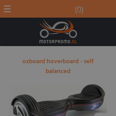
☰
(0)
oxboard hoverboard - self
balanced