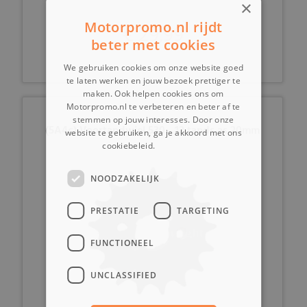
×
Motorpromo.nl rijdt
€ 29,99
beter met cookies
We gebruiken cookies om onze website goed
te laten werken en jouw bezoek prettiger te
maken. Ook helpen cookies ons om
Motorpromo.nl te verbeteren en beter af te
stemmen op jouw interesses. Door onze
(5A4c) Voortandwiel 530 - 12 tands as 20mm
website te gebruiken, ga je akkoord met ons
cookiebeleid.
Lees verder
NOODZAKELIJK
PRESTATIE
TARGETING
FUNCTIONEEL
UNCLASSIFIED