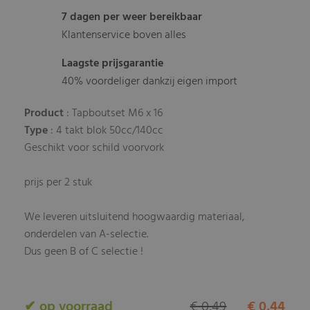
7 dagen per weer bereikbaar
Klantenservice boven alles
Laagste prijsgarantie
40% voordeliger dankzij eigen import
Product
: Tapboutset M6 x 16
Type
: 4 takt blok 50cc/140cc
Geschikt voor schild voorvork
prijs per 2 stuk
We leveren uitsluitend hoogwaardig materiaal,
onderdelen van A-selectie.
Dus geen B of C selectie !
✔ op voorraad
€ 0,49
€ 0,44