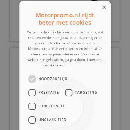
×
Motorpromo.nl rijdt
€ 27,99
beter met cookies
We gebruiken cookies om onze website goed
te laten werken en jouw bezoek prettiger te
maken. Ook helpen cookies ons om
Motorpromo.nl te verbeteren en beter af te
stemmen op jouw interesses. Door onze
website te gebruiken, ga je akkoord met ons
(211B3b) Buitenband 21 inch (80/100-21)
cookiebeleid.
Lees verder
NOODZAKELIJK
PRESTATIE
TARGETING
FUNCTIONEEL
UNCLASSIFIED