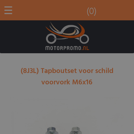
☰
(0)
(8J3L) Tapboutset voor schild
voorvork M6x16