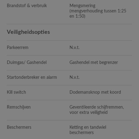
Brandstof & verbruik
Mengsmering
(mengverhouding tussen 1:25
en 1:50)
Veiligheidsopties
Parkeerrem
N.v.t.
Duimgas/ Gashendel
Gashendel met begrenzer
Startonderbreker en alarm
N.v.t.
Kill switch
Dodemansknop met koord
Remschijven
Geventileerde schijfremmen,
voor extra veiligheid
Beschermers
Ketting en tandwiel
beschermers