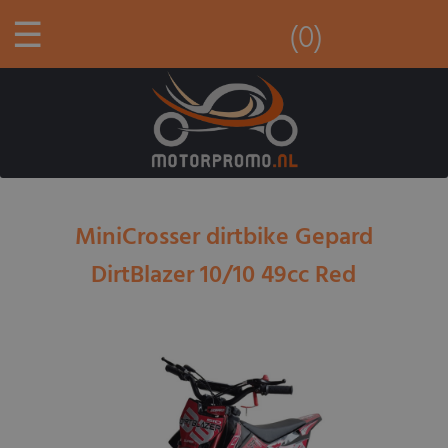
☰
(0)
MiniCrosser dirtbike Gepard
DirtBlazer 10/10 49cc Red