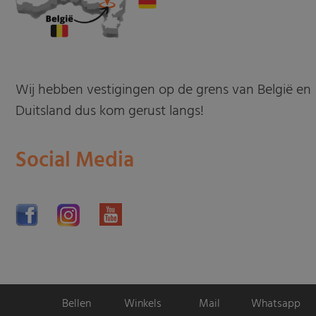
Wij hebben vestigingen op de grens van België en
Duitsland dus kom gerust langs!
Social Media
Bellen
Winkels
Mail
Whatsapp
Motorpromo.nl door
ProShops