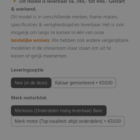
Dit model is leverbaar va. 349,- tot 449
- Gestart
,
& werkend.
Dit model is in verschillende merken, frame-maten,
specificaties & veiligheidsopties leverbaar
Het is ook
.
mogelijk om langs te komen in één van onze
landelijke winkels
.
We hebben ook andere vergelijkbare
modellen in de showroom klaar staan om uit te
kiezen of gelijk meenemen.
Leveringsoptie
Nee (in de doos)
Rijklaar gemonteerd + €50.00
Merk motorblok
Merkloos (Onderdelen matig leverbaar) Basic
Merk motor (Top kwaliteit: altijd onderdelen) + €50.00