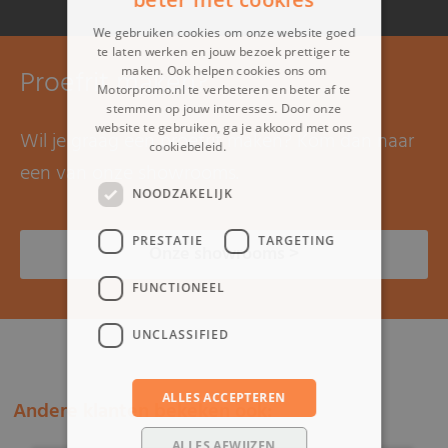
We gebruiken cookies om onze website goed
te laten werken en jouw bezoek prettiger te
Proefrit maken?
maken. Ook helpen cookies ons om
Motorpromo.nl te verbeteren en beter af te
stemmen op jouw interesses. Door onze
website te gebruiken, ga je akkoord met ons
Wil je graag een proefrit maken? Kom dan naar
cookiebeleid.
Lees verder
een van onze showrooms.
NOODZAKELIJK
PRESTATIE
TARGETING
Onze showrooms >
FUNCTIONEEL
UNCLASSIFIED
ALLES ACCEPTEREN
Andere klanten bekeken ook:
ALLES AFWIJZEN