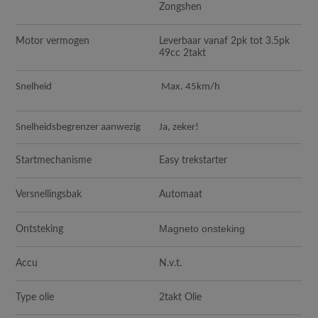
Zongshen
Motor vermogen
Leverbaar vanaf 2pk tot 3.5pk
49cc 2takt
Snelheid
Max. 45km/h
Snelheidsbegrenzer aanwezig
Ja, zeker!
Startmechanisme
Easy trekstarter
Versnellingsbak
Automaat
Magneto onsteking
Ontsteking
Accu
N.v.t.
Type olie
2takt Olie