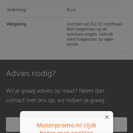
Verlichting
N.v.t.
Wetgeving
voorzien van EU CE certificaat,
Niet toegestaan op de
openbare wegen. Gebruik
enkel toegestaan op eigen
terrein
Advies nodig?
Wil je graag advies op maat? Neem dan
contact met ons op, wij helpen je graag.
×
Bel mij terug >
Motorpromo.nl rijdt
beter met cookies